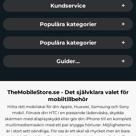
Sidfot Blandad info och länkar
Kundservice
Populära kategorier
Populära kategorier
Guider...
TheMobileStore.se - Det självklara valet för
mobiltillbehör
Hitta rätt mobilskal för din Apple, Huawei, Samsung och Sony
mobil. Förvara din HTC i en passande läderväska, skydda
skärmen med displayskydd eller gör din iPhone till en komplett
multimediemaskin med ett par snygga hörlurar. Möjligheterna
är i stort sett oändliga. För oss är ett skal så mycket mer än bara