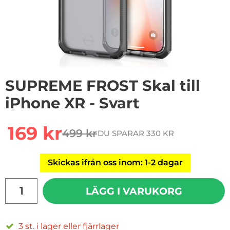
SUPREME FROST Skal till
iPhone XR - Svart
Handla denna produkt SUPREME FROST Skal till iPhone
rea pris
169 kr
499 kr
DU SPARAR 330 KR
tidigare pris
Skickas ifrån oss inom: 1-2 dagar
antal
LÄGG I VARUKORG
3 st. i lager eller fjärrlager