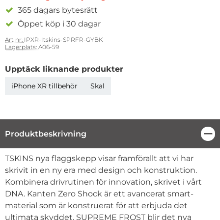
365 dagars bytesrätt
Öppet köp i 30 dagar
Art nr:
IPXR-Itskins-SPRFR-GYBK
Lagerplats:
A06-59
Upptäck liknande produkter
iPhone XR tillbehör
Skal
Produktbeskrivning
Stä
Produktbeskrivning
TSKINS nya flaggskepp visar framförallt att vi har
skrivit in en ny era med design och konstruktion.
Kombinera drivrutinen för innovation, skrivet i vårt
DNA. Kanten Zero Shock är ett avancerat smart-
material som är konstruerat för att erbjuda det
ultimata skyddet. SUPREME FROST blir det nya