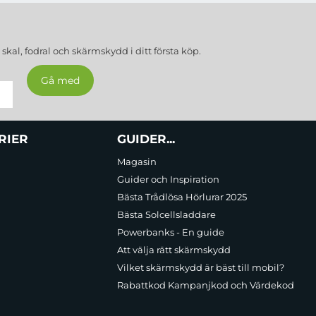
a
skal, fodral och skärmskydd
i ditt första köp.
RIER
GUIDER...
Magasin
Guider och Inspiration
Bästa Trådlösa Hörlurar 2025
Bästa Solcellsladdare
Powerbanks - En guide
Att välja rätt skärmskydd
Vilket skärmskydd är bäst till mobil?
Rabattkod Kampanjkod och Värdekod