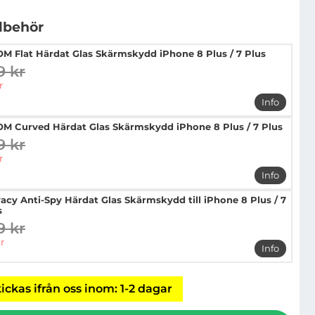
llbehör
M Flat Härdat Glas Skärmskydd iPhone 8 Plus / 7 Plus
9 kr
digare pris
pris
r
Info
mer info 
M Curved Härdat Glas Skärmskydd iPhone 8 Plus / 7 Plus
9 kr
digare pris
pris
r
Info
mer info 
vacy Anti-Spy Härdat Glas Skärmskydd till iPhone 8 Plus / 7
s
9 kr
digare pris
pris
r
Info
mer info 
ickas ifrån oss inom: 1-2 dagar