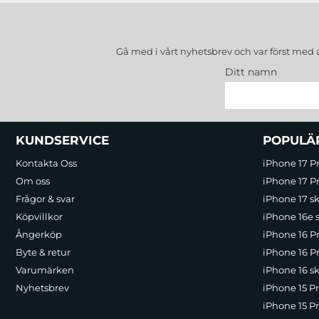
Gå med i vårt nyhetsbrev och var först med 
Ditt namn
Sidfot Blandad info och länkar
KUNDSERVICE
POPULÄ
Kontakta Oss
iPhone 17 P
Om oss
iPhone 17 Pr
Frågor & svar
iPhone 17 sk
Köpvillkor
iPhone 16e 
Ångerköp
iPhone 16 P
Byte & retur
iPhone 16 Pr
Varumärken
iPhone 16 sk
Nyhetsbrev
iPhone 15 P
iPhone 15 Pr