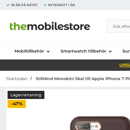
20 ÅR PÅ NÄTET
BYTESRÄTT
1 ÅR
Sök
Sök på Da
Startsidan för Danira Telecom AB
Mobiltillbehör
Smartwatch tillbehör
Sur
Utfö
Startsidan
StilMind Monokini Skal till Apple iPhone 7 Pl
Lagerrensning
Priset är nedsatt med
-47%