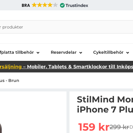
BRA
nira Telecom AB
fplatta tillbehör
Reservdelar
Cykeltillbehör
rsäljning
– Mobiler, Tablets & Smartklockor till Inköp
us - Brun
StilMind Mon
iPhone 7 Plu
Handla denna produkt St
rea pris
159 kr
299 kr
D
tidigar