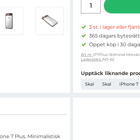
antal
3 st. i lager eller fjär
365 dagars bytesrätt
Öppet köp i 30 daga
Art nr:
IP7Plus-Stilmind-Monoki
Lagerplats:
A10-62
Upptäck liknande pro
Skal
Skal
iPhone 7 
one 7 Plus. Minimalistisk