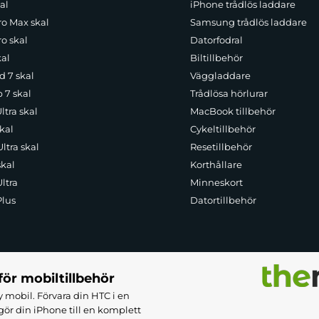
al
iPhone trådlös laddare
ro Max skal
Samsung trådlös laddare
o skal
Datorfodral
kal
Biltillbehör
d 7 skal
Väggladdare
p 7 skal
Trådlösa hörlurar
ltra skal
MacBook tillbehör
kal
Cykeltillbehör
ltra skal
Resetillbehör
skal
Korthållare
ltra
Minneskort
Plus
Datortillbehör
för mobiltillbehör
 mobil. Förvara din HTC i en
ör din iPhone till en komplett