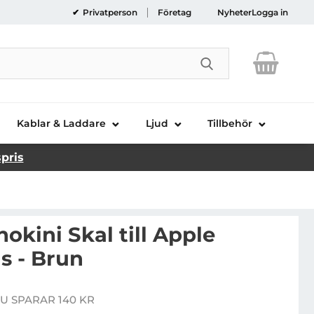
Privatperson
Företag
Nyheter
Logga in
Genomför sökni
Kablar & Laddare
Ljud
Tillbehör
spris
okini Skal till Apple
s - Brun
ilMind Monokini Skal till Apple iPhone 7 Plus - Brun
U SPARAR 140 KR
e pris