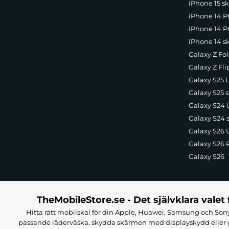
iPhone 15 sk
iPhone 14 P
iPhone 14 Pr
iPhone 14 s
Galaxy Z Fol
Galaxy Z Fli
Galaxy S25 U
Galaxy S25 s
Galaxy S24 U
Galaxy S24 
Galaxy S26 U
Galaxy S26 
Galaxy S26
TheMobileStore.se - Det självklara valet 
Hitta rätt mobilskal för din Apple, Huawei, Samsung och Sony
passande läderväska, skydda skärmen med displayskydd eller g