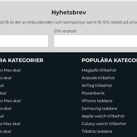
Nyhetsbrev
att få ta del av erbjudanden och kampanjer samt få 10% rabatt på all
Din e-post
RA KATEGORIER
POPULÄRA KATEGO
ro Max skal
Magsafe tillbehör
o skal
Airpods tillbehör
al
AirTag tillbehör
skal
Powerbank
ro Max skal
iPhone laddare
o skal
Samsung laddare
al
Apple watch tillbehör
ro Max skal
Galaxy watch tillbehör
o skal
Trådlös laddare