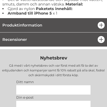
smuts, damm och annan vätska.
Material:
Gjord av nylon
Paketets innehåll:
Armband till iPhone 5
x 1
Produktinformation
öpp
Recensioner
öpp
Nyhetsbrev
Gå med i vårt nyhetsbrev och var först med att få ta del av
erbjudanden och kampanjer samt få 10% rabatt på alla
skal, fodral
och skärmskydd
i ditt första köp.
Ditt namn
Din e-post