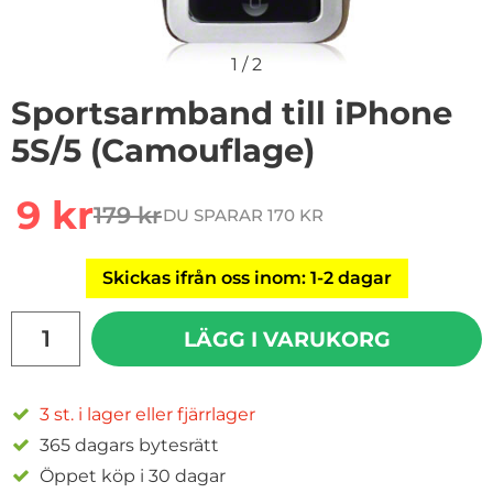
1
/
2
Sportsarmband till iPhone
5S/5 (Camouflage)
Handla denna produkt Sportsarmband till iPhone 5S/5
rea pris
9 kr
179 kr
DU SPARAR 170 KR
tidigare pris
Skickas ifrån oss inom: 1-2 dagar
antal
LÄGG I VARUKORG
3 st. i lager eller fjärrlager
365 dagars bytesrätt
Öppet köp i 30 dagar