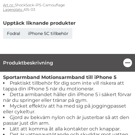
Art nr:
ShockSock-iP5-Camouflage
Lagerplats:
A15-03
Upptäck liknande produkter
Fodral
iPhone 5C tillbehör
Produktbeskrivning
Stä
Produktbeskrivning
Sportarmband Motionsarmband till iPhone 5
Praktiskt tillbehör för dig som inte vill riskera att
tappa din iPhone 5 när du motionerar.
Detta armbandet håller din iPhone 5 i säkert förvar
när du springer eller tränar på gym.
Mycket effektiv att ha med sig på joggingpasset
eller cykeltur.
Gjord av bekväm nylon och är justerbar så att den
passar just din arm.
Lätt att komma åt alla kontakter och knappar.
Det är vattenavstötande och skyddar mot vatten,