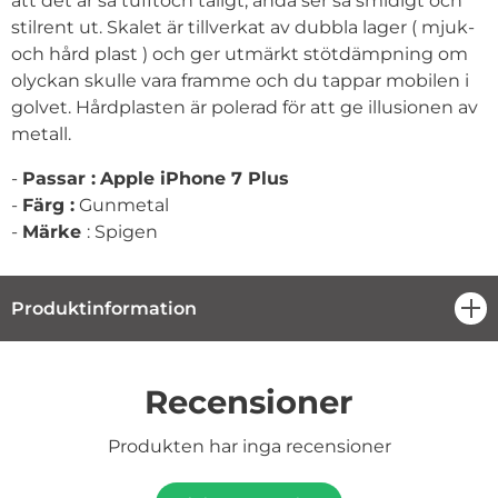
att det är så tufftoch tåligt, ändå ser så smidigt och
stilrent ut. Skalet är tillverkat av dubbla lager ( mjuk-
och hård plast ) och ger utmärkt stötdämpning om
olyckan skulle vara framme och du tappar mobilen i
golvet. Hårdplasten är polerad för att ge illusionen av
metall.
-
Passar :
Apple iPhone 7 Plus
-
Färg :
Gunmetal
-
Märke
: Spigen
Produktinformation
öpp
Recensioner
Produkten har inga recensioner