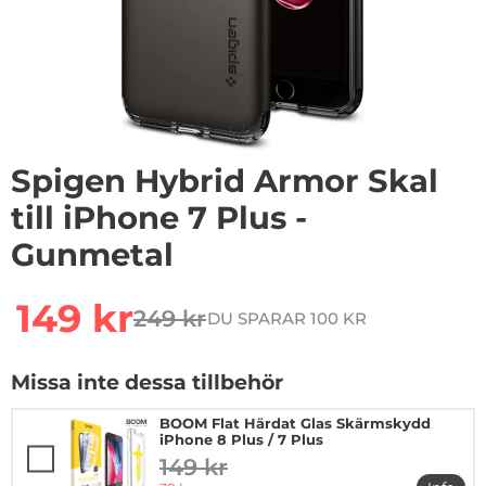
1
/
7
Spigen Hybrid Armor Skal
till iPhone 7 Plus -
Gunmetal
Handla denna produkt Spigen Hybrid Armor Skal till i
rea pris
149 kr
249 kr
DU SPARAR 100 KR
tidigare pris
Missa inte dessa tillbehör
BOOM Flat Härdat Glas Skärmskydd
iPhone 8 Plus / 7 Plus
149 kr
tidigare pris