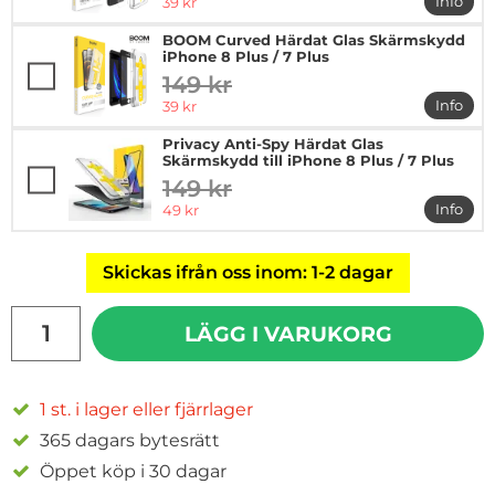
rea pris
Info
39 kr
mer in
BOOM Curved Härdat Glas Skärmskydd
iPhone 8 Plus / 7 Plus
149 kr
tidigare pris
rea pris
Info
39 kr
mer in
Privacy Anti-Spy Härdat Glas
Skärmskydd till iPhone 8 Plus / 7 Plus
149 kr
tidigare pris
rea pris
Info
49 kr
mer in
Skickas ifrån oss inom: 1-2 dagar
antal
LÄGG I VARUKORG
1 st. i lager eller fjärrlager
365 dagars bytesrätt
Öppet köp i 30 dagar