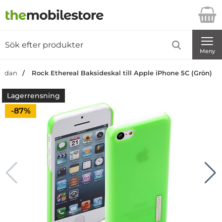
Startsidan för Danira Telecom AB
Sök
Sök på Danira Telecom AB
Genomför
Meny
tsidan
Rock Ethereal Baksideskal till Apple iPhone 5C (Grön)
Lagerrensning
Priset är nedsatt med
-87%