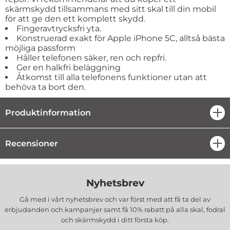
skärmskydd tillsammans med sitt skal till din mobil
för att ge den ett komplett skydd.
Fingeravtrycksfri yta.
Konstruerad exakt för Apple iPhone 5C, alltså bästa
möjliga passform
Håller telefonen säker, ren och repfri.
Ger en halkfri beläggning
Åtkomst till alla telefonens funktioner utan att
behöva ta bort den.
Produktinformation
öpp
Recensioner
öpp
Nyhetsbrev
Gå med i vårt nyhetsbrev och var först med att få ta del av
erbjudanden och kampanjer samt få 10% rabatt på alla
skal, fodral
och skärmskydd
i ditt första köp.