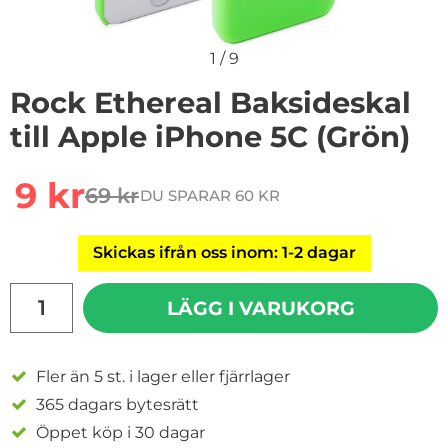
1
/
9
Rock Ethereal Baksideskal
till Apple iPhone 5C (Grön)
Handla denna produkt Rock Ethereal Baksideskal till A
rea pris
9 kr
69 kr
DU SPARAR 60 KR
tidigare pris
Skickas ifrån oss inom: 1-2 dagar
antal
LÄGG I VARUKORG
Fler än 5 st. i lager eller fjärrlager
365 dagars bytesrätt
Öppet köp i 30 dagar