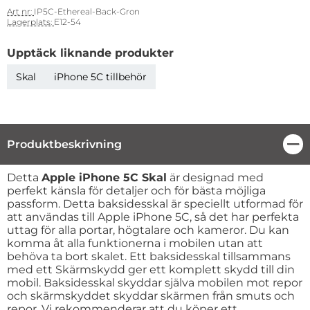
Art nr:
IP5C-Ethereal-Back-Gron
Lagerplats:
E12-54
Upptäck liknande produkter
Skal
iPhone 5C tillbehör
Produktbeskrivning
Stä
Produktbeskrivning
Detta
Apple iPhone 5C Skal
är designad med
perfekt känsla för detaljer och för bästa möjliga
passform. Detta baksidesskal är speciellt utformad för
att användas till Apple iPhone 5C, så det har perfekta
uttag för alla portar, högtalare och kameror. Du kan
komma åt alla funktionerna i mobilen utan att
behöva ta bort skalet. Ett baksidesskal tillsammans
med ett Skärmskydd ger ett komplett skydd till din
mobil. Baksidesskal skyddar själva mobilen mot repor
och skärmskyddet skyddar skärmen från smuts och
repor. Vi rekommenderar att du köper ett