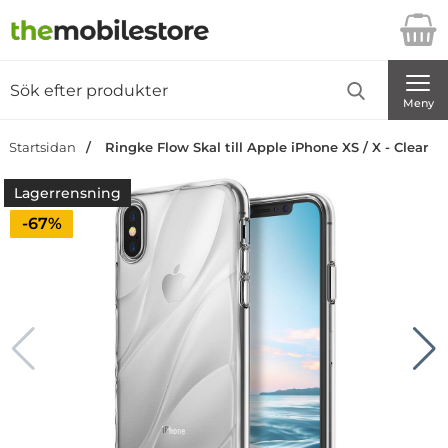
Startsidan för Danira Telecom AB
Sök
Sök på Danira Telecom AB
Genomför
Meny
Startsidan
Ringke Flow Skal till Apple iPhone XS / X - Clear
Lagerrensning
Priset är nedsatt med
-67%