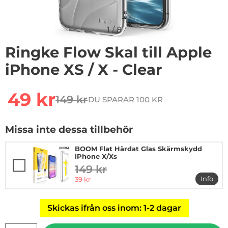
1
/
8
Ringke Flow Skal till Apple
iPhone XS / X - Clear
Handla denna produkt Ringke Flow Skal till Apple iPhon
rea pris
49 kr
149 kr
DU SPARAR 100 KR
tidigare pris
Missa inte dessa tillbehör
BOOM Flat Härdat Glas Skärmskydd
iPhone X/Xs
149 kr
tidigare pris
rea pris
Info
39 kr
mer i
Skickas ifrån oss inom: 1-2 dagar
antal