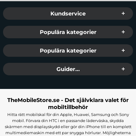
Sidfot Blandad info och länkar
Kundservice
Populära kategorier
Populära kategorier
Guider...
TheMobileStore.se - Det självklara valet för
mobiltillbehör
Hitta rätt mobilskal för din Apple, Huawei, Samsung och Sony
mobil. Förvara din HTC i en passande läderväska, skydda
skärmen med displayskydd eller gör din iPhone till en komplett
multimediemaskin med ett par snygga hörlurar. Möjligheterna