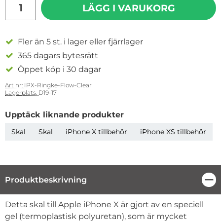
LÄGG I VARUKORG
Fler än 5 st. i lager eller fjärrlager
365 dagars bytesrätt
Öppet köp i 30 dagar
Art nr:
IPX-Ringke-Flow-Clear
Lagerplats:
D19-17
Upptäck liknande produkter
Skal
Skal
iPhone X tillbehör
iPhone XS tillbehör
Produktbeskrivning
Stä
Produktbeskrivning
Detta skal till Apple iPhone X är gjort av en speciell
gel (termoplastisk polyuretan), som är mycket