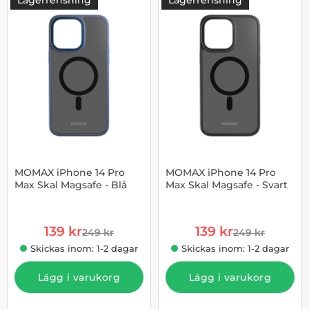
Lagerrensning
Lagerrensning
-44%
MOMAX iPhone 14 Pro
MOMAX iPhone 14 Pro
Max Skal Magsafe - Blå
Max Skal Magsafe - Svart
Art. nr 1002903956
Art. nr 1002903957
rea pris
rea pris
139 kr
139 kr
249 kr
249 kr
tidigare pris
tidigare pris
Skickas inom: 1-2 dagar
Skickas inom: 1-2 dagar
Lägg i varukorg
Lägg i varukorg