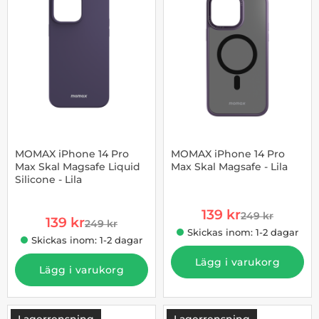
MOMAX iPhone 14 Pro
MOMAX iPhone 14 Pro
Max Skal Magsafe Liquid
Max Skal Magsafe - Lila
Silicone - Lila
Art. nr 1002903954
Art. nr 1002903953
rea pris
139 kr
249 kr
rea pris
139 kr
tidigare pris
249 kr
tidigare pris
Skickas inom: 1-2 dagar
Skickas inom: 1-2 dagar
Lägg i varukorg
Lägg i varukorg