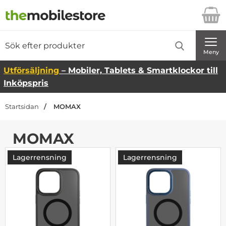
Startsidan för Danira Telecom AB
Sök
Sök på Danira Telecom AB
Genomför
Meny
Utförsäljning
– Mobiler, Tablets & Smartklockor till
Inköpspris
Startsidan
MOMAX
MOMAX
Lagerrensning
Lagerrensning
-44%