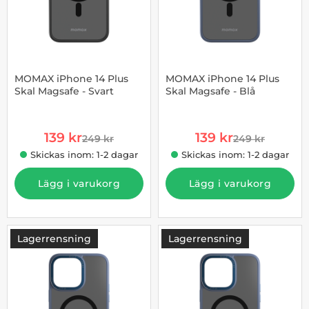
MOMAX iPhone 14 Plus
MOMAX iPhone 14 Plus
Skal Magsafe - Svart
Skal Magsafe - Blå
Art. nr 1002903926
Art. nr 1002903937
rea pris
rea pris
139 kr
139 kr
249 kr
249 kr
tidigare pris
tidigare pris
Skickas inom: 1-2 dagar
Skickas inom: 1-2 dagar
Lägg i varukorg
Lägg i varukorg
Lagerrensning
Lagerrensning
-44%