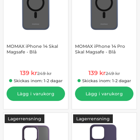
MOMAX iPhone 14 Skal
MOMAX iPhone 14 Pro
Magsafe - Blå
Skal Magsafe - Blå
Art. nr 1002903939
Art. nr 1002903943
rea pris
rea pris
139 kr
139 kr
249 kr
249 kr
tidigare pris
tidigare pris
Skickas inom: 1-2 dagar
Skickas inom: 1-2 dagar
Lägg i varukorg
Lägg i varukorg
Lagerrensning
Lagerrensning
-44%