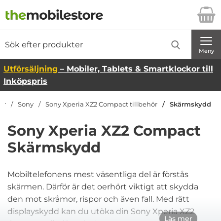
Startsidan för Danira Telecom AB
Sök
Sök på Danira Telecom AB
Genomför
Meny
Utförsäljning
– Mobiler, Tablets & Smartklockor till
Inköpspris
ör
Sony
Sony Xperia XZ2 Compact tillbehör
Skärmskydd
Sony Xperia XZ2 Compact
Skärmskydd
Mobiltelefonens mest väsentliga del är förstås
skärmen. Därför är det oerhört viktigt att skydda
den mot skråmor, rispor och även fall. Med rätt
displayskydd kan du utöka din Sony Xperia XZ2
Läs mer