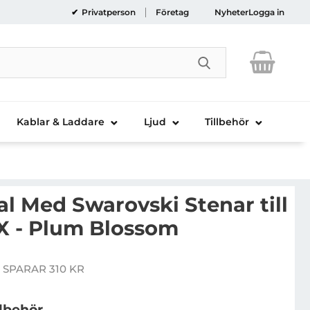
Privatperson
Företag
Nyheter
Logga in
Genomför sökni
Kablar & Laddare
Ljud
Tillbehör
l Med Swarovski Stenar till
 X - Plum Blossom
ingxbar Skal Med Swarovski Stenar till iPhone XS / X -
 SPARAR 310 KR
pris
llbehör