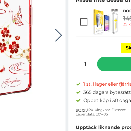
BOO
14
ti
rea 
39 k
Sk
antal
1 st. i lager eller fjärr
365 dagars bytesrätt
Öppet köp i 30 daga
Art nr:
IPX-Kingxbar-Blossom
Lagerplats:
E07-05
Upptäck liknande pro