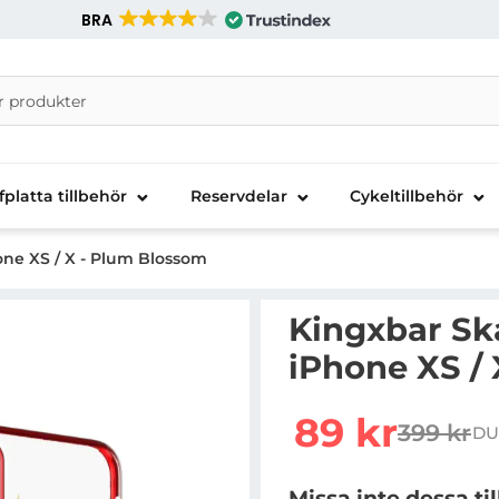
BRA
nira Telecom AB
fplatta tillbehör
Reservdelar
Cykeltillbehör
one XS / X - Plum Blossom
Kingxbar Ska
iPhone XS /
Handla denna produkt K
rea pris
89 kr
399 kr
DU
tidigare 
Missa inte dessa ti