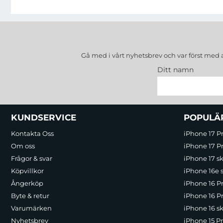
Gå med i vårt nyhetsbrev och var först med 
Ditt namn
Sidfot Blandad info och länkar
KUNDSERVICE
POPULÄ
Kontakta Oss
iPhone 17 P
Om oss
iPhone 17 Pr
Frågor & svar
iPhone 17 sk
Köpvillkor
iPhone 16e 
Ångerköp
iPhone 16 P
Byte & retur
iPhone 16 Pr
Varumärken
iPhone 16 sk
Nyhetsbrev
iPhone 15 P