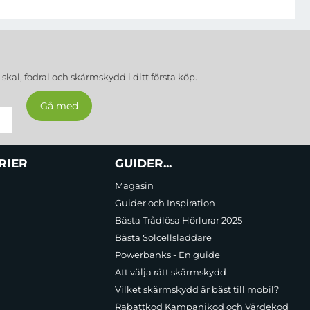
a
skal, fodral och skärmskydd
i ditt första köp.
RIER
GUIDER...
Magasin
Guider och Inspiration
Bästa Trådlösa Hörlurar 2025
Bästa Solcellsladdare
Powerbanks - En guide
Att välja rätt skärmskydd
Vilket skärmskydd är bäst till mobil?
Rabattkod Kampanjkod och Värdekod