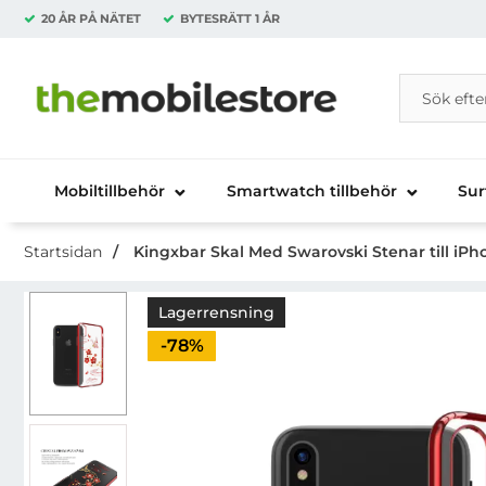
20 ÅR PÅ NÄTET
BYTESRÄTT
1 ÅR
Sök
Sök på Da
Startsidan för Danira Telecom AB
Mobiltillbehör
Smartwatch tillbehör
Sur
Startsidan
Kingxbar Skal Med Swarovski Stenar till iPh
Lagerrensning
Priset är nedsatt med
-78%