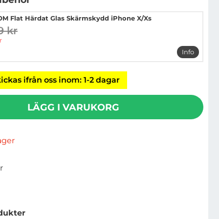
M Flat Härdat Glas Skärmskydd iPhone X/Xs
9 kr
digare pris
pris
r
Info
mer info 
ickas ifrån oss inom: 1-2 dagar
LÄGG I VARUKORG
lager
r
dukter