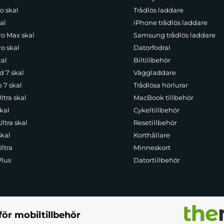
o skal
Trådlös laddare
al
iPhone trådlös laddare
ro Max skal
Samsung trådlös laddare
o skal
Datorfodral
kal
Biltillbehör
d 7 skal
Väggladdare
p 7 skal
Trådlösa hörlurar
ltra skal
MacBook tillbehör
kal
Cykeltillbehör
ltra skal
Resetillbehör
skal
Korthållare
ltra
Minneskort
Plus
Datortillbehör
för mobiltillbehör