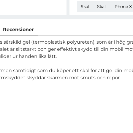
Skal
Skal
iPhone X 
Recensioner
ts särskild gel (termoplastisk polyuretan), som är i hög gr
kalet är slitstarkt och ger effektivt skydd till din mobil
ider ur handen lika lätt.
men samtidigt som du köper ett skal för att ge din mob
skärmskyddet skyddar skärmen mot smuts och repor.