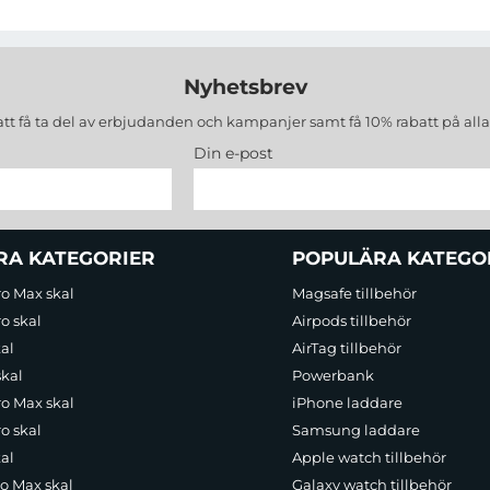
Nyhetsbrev
att få ta del av erbjudanden och kampanjer samt få 10% rabatt på all
Din e-post
RA KATEGORIER
POPULÄRA KATEGO
ro Max skal
Magsafe tillbehör
o skal
Airpods tillbehör
al
AirTag tillbehör
skal
Powerbank
ro Max skal
iPhone laddare
o skal
Samsung laddare
al
Apple watch tillbehör
ro Max skal
Galaxy watch tillbehör