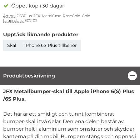
Öppet köp i 30 dagar
Art nr:
IP6SPlus-JFX-MetalCase-RoseGold-Gold
Lagerplats:
E07-02
Upptäck liknande produkter
Skal
iPhone 6S Plus tillbehör
Produktbeskrivning
Stä
Produktbeskrivning
JFX Metallbumper-skal till Apple iPhone 6(S) Plus
/6S Plus.
Det här är ett smidigt och tunnt kombinerat
bumper-skal i två delar. Den ena delen består av
bumper helt i aluminium som omsluter och skyddar
kanterna på din mobil. Bumpern stängs och öppnas i