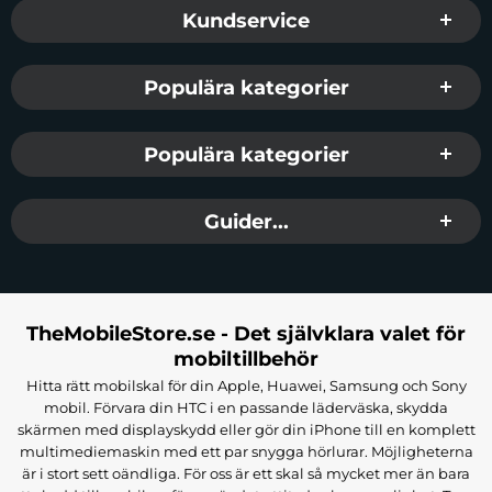
Sidfot Blandad info och länkar
Kundservice
Populära kategorier
Populära kategorier
Guider...
TheMobileStore.se - Det självklara valet för
mobiltillbehör
Hitta rätt mobilskal för din Apple, Huawei, Samsung och Sony
mobil. Förvara din HTC i en passande läderväska, skydda
skärmen med displayskydd eller gör din iPhone till en komplett
multimediemaskin med ett par snygga hörlurar. Möjligheterna
är i stort sett oändliga. För oss är ett skal så mycket mer än bara