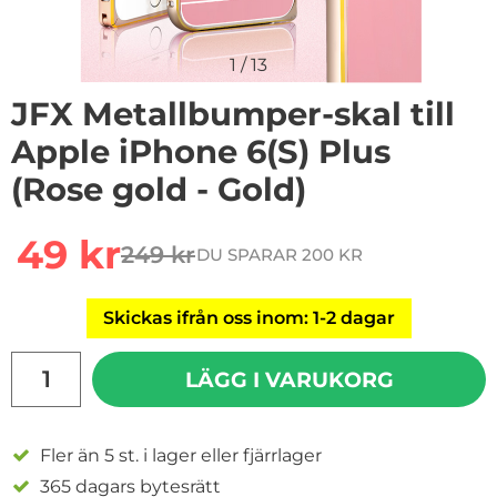
1
/
13
JFX Metallbumper-skal till
Apple iPhone 6(S) Plus
(Rose gold - Gold)
Handla denna produkt JFX Metallbumper-skal till Apple
rea pris
49 kr
249 kr
DU SPARAR 200 KR
tidigare pris
Skickas ifrån oss inom: 1-2 dagar
antal
LÄGG I VARUKORG
Fler än 5 st. i lager eller fjärrlager
365 dagars bytesrätt