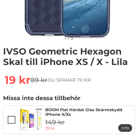
1
/
5
IVSO Geometric Hexagon
Skal till iPhone XS / X - Lila
Handla denna produkt IVSO Geometric Hexagon Skal till
rea pris
19 kr
89 kr
DU SPARAR 70 KR
tidigare pris
Missa inte dessa tillbehör
BOOM Flat Härdat Glas Skärmskydd
iPhone X/Xs
149 kr
tidigare pris
rea pris
Info
39 kr
mer i