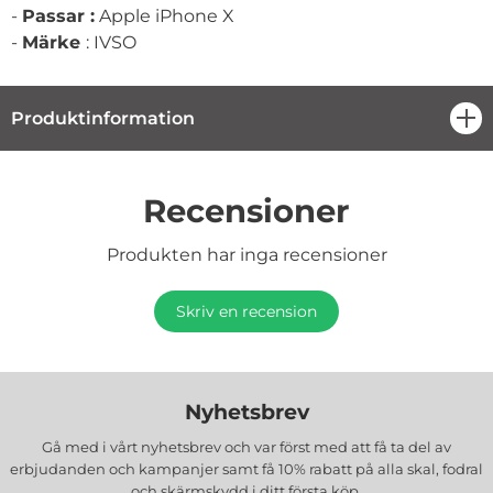
-
Passar :
Apple iPhone X
-
Märke
: IVSO
Produktinformation
öpp
Recensioner
Produkten har inga recensioner
Skriv en recension
Nyhetsbrev
Gå med i vårt nyhetsbrev och var först med att få ta del av
erbjudanden och kampanjer samt få 10% rabatt på alla
skal, fodral
och skärmskydd
i ditt första köp.