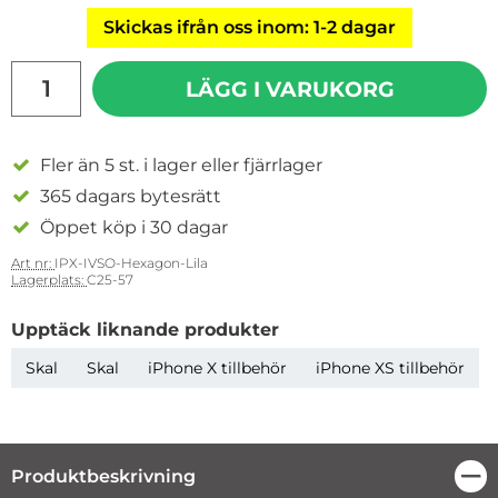
Skickas ifrån oss inom: 1-2 dagar
antal
LÄGG I VARUKORG
Fler än 5 st. i lager eller fjärrlager
365 dagars bytesrätt
Öppet köp i 30 dagar
Art nr:
IPX-IVSO-Hexagon-Lila
Lagerplats:
C25-57
Upptäck liknande produkter
Skal
Skal
iPhone X tillbehör
iPhone XS tillbehör
Produktbeskrivning
Stä