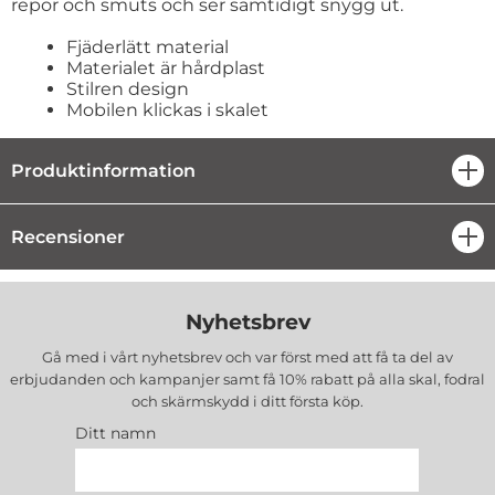
repor och smuts och ser samtidigt snygg ut.
Fjäderlätt material
Materialet är hårdplast
Stilren design
Mobilen klickas i skalet
Produktinformation
öpp
Recensioner
öpp
Nyhetsbrev
Gå med i vårt nyhetsbrev och var först med att få ta del av
erbjudanden och kampanjer samt få 10% rabatt på alla
skal, fodral
och skärmskydd
i ditt första köp.
Ditt namn