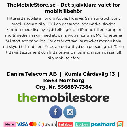
TheMobileStore.se - Det självklara valet för
mobiltillbehör
Hitta rätt mobilskal för din Apple, Huawei, Samsung och Sony
mobil. Förvara din HTC i en passande läderväska, skydda
skärmen med displayskydd eller gör din iPhone till en komplett
multimediemaskin med ett par snygga hörlurar. Möjligheterna
är i stort sett oändliga. För oss är ett skal så mycket mer än bara
ett skydd till mobilen, för oss är det attityd och personlighet. Ta en
titt i vårt sortiment och hitta prisvärda lösningar som passar till
din mobiltelefon!
Danira Telecom AB | Kumla Gårdsväg 13 |
14563 Norsborg
Org. Nr. 556887-7384