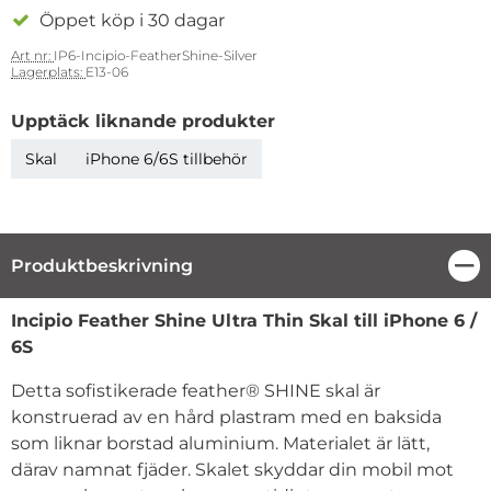
Öppet köp i 30 dagar
Art nr:
IP6-Incipio-FeatherShine-Silver
Lagerplats:
E13-06
Upptäck liknande produkter
Skal
iPhone 6/6S tillbehör
Produktbeskrivning
Stä
Produktbeskrivning
Incipio Feather Shine Ultra Thin Skal till iPhone 6 /
6S
Detta sofistikerade feather® SHINE skal är
konstruerad av en hård plastram med en baksida
som liknar borstad aluminium. Materialet är lätt,
därav namnat fjäder. Skalet skyddar din mobil mot