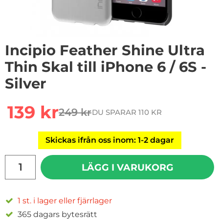
Incipio Feather Shine Ultra
Thin Skal till iPhone 6 / 6S -
Silver
rea pris
139 kr
249 kr
DU SPARAR 110 KR
tidigare pris
Skickas ifrån oss inom: 1-2 dagar
antal
LÄGG I VARUKORG
1 st. i lager eller fjärrlager
365 dagars bytesrätt