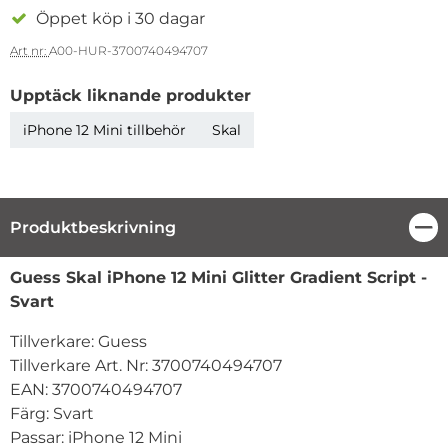
Öppet köp i 30 dagar
Art nr:
A00-HUR-3700740494707
Upptäck liknande produkter
iPhone 12 Mini tillbehör
Skal
Produktbeskrivning
Stä
Produktbeskrivning
Guess Skal iPhone 12 Mini Glitter Gradient Script -
Svart
Tillverkare: Guess
Tillverkare Art. Nr: 3700740494707
EAN: 3700740494707
Färg: Svart
Passar: iPhone 12 Mini