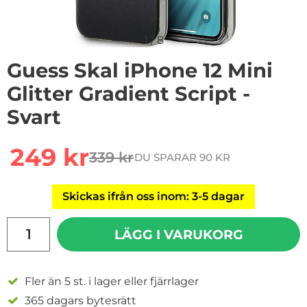
1
/
8
Guess Skal iPhone 12 Mini
Glitter Gradient Script -
Svart
Handla denna produkt Guess Skal iPhone 12 Mini Glitter
rea pris
249 kr
339 kr
DU SPARAR 90 KR
tidigare pris
Skickas ifrån oss inom: 3-5 dagar
antal
LÄGG I VARUKORG
Fler än 5 st. i lager eller fjärrlager
365 dagars bytesrätt