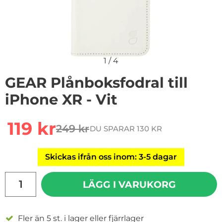
1
/
4
GEAR Plånboksfodral till
iPhone XR - Vit
Handla denna produkt GEAR Plånboksfodral till iPhone 
rea pris
119 kr
249 kr
DU SPARAR 130 KR
tidigare pris
Skickas ifrån oss inom: 3-5 dagar
antal
LÄGG I VARUKORG
Fler än 5 st. i lager eller fjärrlager