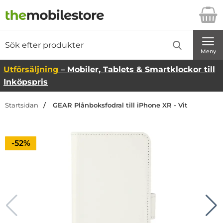
Startsidan för Danira Telecom AB
Sök
Sök på Danira Telecom AB
Genomför
Meny
Utförsäljning
– Mobiler, Tablets & Smartklockor till
Inköpspris
Startsidan
GEAR Plånboksfodral till iPhone XR - Vit
Priset är nedsatt med
-52%