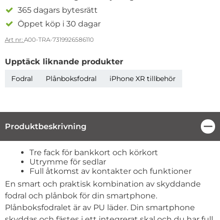
365 dagars bytesrätt
Öppet köp i 30 dagar
Art nr:
A00-TRA-7319926586110
Upptäck liknande produkter
Fodral
Plånboksfodral
iPhone XR tillbehör
Produktbeskrivning
Stä
Produktbeskrivning
Tre fack för bankkort och körkort
Utrymme för sedlar
Full åtkomst av kontakter och funktioner
En smart och praktisk kombination av skyddande
fodral och plånbok för din smartphone.
Plånboksfodralet är av PU läder. Din smartphone
skyddas och fästes i ett integrerat skal och du har full