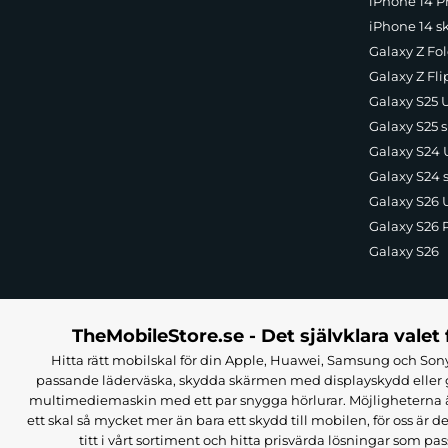
iPhone 14 Pr
iPhone 14 s
Galaxy Z Fol
Galaxy Z Fli
Galaxy S25 U
Galaxy S25 s
Galaxy S24 U
Galaxy S24 
Galaxy S26 U
Galaxy S26 
Galaxy S26
TheMobileStore.se - Det självklara valet 
Hitta rätt mobilskal för din Apple, Huawei, Samsung och Sony
passande läderväska, skydda skärmen med displayskydd eller g
multimediemaskin med ett par snygga hörlurar. Möjligheterna är i
ett skal så mycket mer än bara ett skydd till mobilen, för oss är d
titt i vårt sortiment och hitta prisvärda lösningar som pas