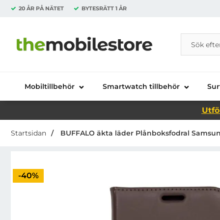
20 ÅR PÅ NÄTET
BYTESRÄTT
1 ÅR
Sök
Sök på Da
Startsidan för Danira Telecom AB
Mobiltillbehör
Smartwatch tillbehör
Sur
Utfö
Startsidan
BUFFALO äkta läder Plånboksfodral Samsung
Priset är nedsatt med
-40%