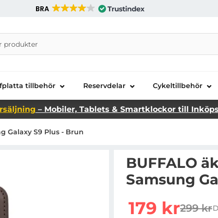
BRA
nira Telecom AB
fplatta tillbehör
Reservdelar
Cykeltillbehör
rsäljning
– Mobiler, Tablets & Smartklockor till Inköp
 Galaxy S9 Plus - Brun
BUFFALO äkt
Samsung Gal
Handla denna produkt B
rea pris
179 kr
299 kr
D
tidigar