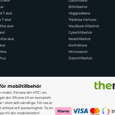
o skal
Datorfodral
kal
Biltillbehör
d 7 skal
Väggladdare
p 7 skal
Trådlösa hörlurar
ltra skal
MacBook tillbehör
kal
Cykeltillbehör
ltra skal
Resetillbehör
skal
Korthållare
ltra
Minneskort
Plus
Datortillbehör
för mobiltillbehör
 mobil. Förvara din HTC i en
ör din iPhone till en komplett
 stort sett oändliga. För oss är
et attityd och personlighet. Ta en
sar till din mobiltelefon!