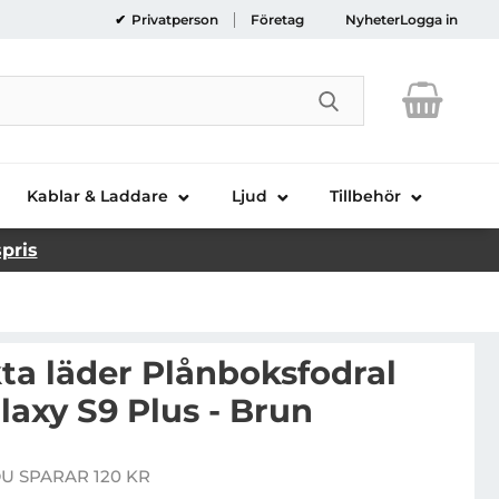
Privatperson
Företag
Nyheter
Logga in
Genomför sökni
Kablar & Laddare
Ljud
Tillbehör
spris
a läder Plånboksfodral
axy S9 Plus - Brun
UFFALO äkta läder Plånboksfodral Samsung Galaxy S9 P
U SPARAR 120 KR
e pris