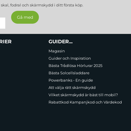
a
skal, fodral och skärmskydd
i ditt första köp.
RIER
GUIDER...
Magasin
Guider och Inspiration
Bästa Trådlösa Hörlurar 2025
Bästa Solcellsladdare
Powerbanks - En guide
Att välja rätt skärmskydd
Vilket skärmskydd är bäst till mobil?
Rabattkod Kampanjkod och Värdekod