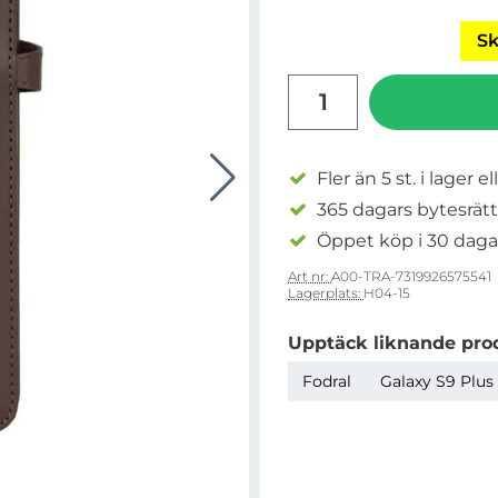
Sk
antal
Fler än 5 st. i lager el
365 dagars bytesrätt
Öppet köp i 30 daga
Art nr:
A00-TRA-7319926575541
Lagerplats:
H04-15
Upptäck liknande pro
Fodral
Galaxy S9 Plus 