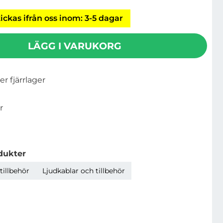
ickas ifrån oss inom: 3-5 dagar
LÄGG I VARUKORG
ler fjärrlager
r
dukter
tillbehör
Ljudkablar och tillbehör