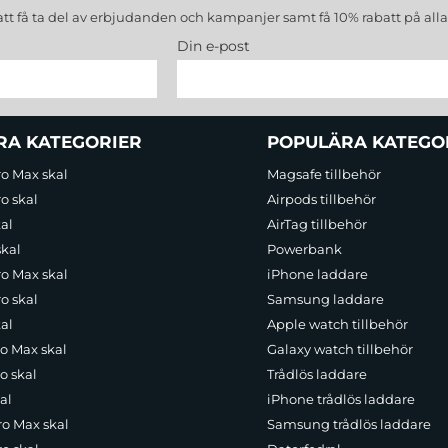
att få ta del av erbjudanden och kampanjer samt få 10% rabatt på all
Din e-post
RA KATEGORIER
POPULÄRA KATEGO
ro Max skal
Magsafe tillbehör
o skal
Airpods tillbehör
al
AirTag tillbehör
skal
Powerbank
ro Max skal
iPhone laddare
o skal
Samsung laddare
al
Apple watch tillbehör
ro Max skal
Galaxy watch tillbehör
o skal
Trådlös laddare
al
iPhone trådlös laddare
ro Max skal
Samsung trådlös laddare