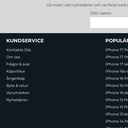
Gå med i vårt nyhetsbrev och var först med 
Ditt namn
Sidfot Blandad info och länkar
KUNDSERVICE
POPULÄ
Kontakta Oss
iPhone 17 P
Om oss
iPhone 17 Pr
Frågor & svar
iPhone 17 sk
Köpvillkor
iPhone 16e 
Ångerköp
iPhone 16 P
Byte & retur
iPhone 16 Pr
Varumärken
iPhone 16 sk
Nyhetsbrev
iPhone 15 P
iPhone 15 Pr
iPhone 15 sk
iPhone 14 P