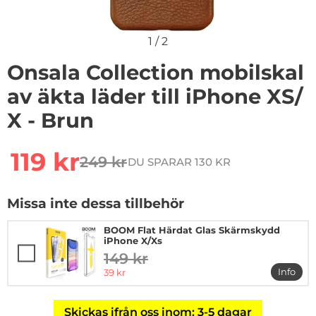
1
/
2
Onsala Collection mobilskal
av äkta läder till iPhone XS/
X - Brun
Handla denna produkt Onsala Collection mobilskal av äk
rea pris
119 kr
249 kr
DU SPARAR 130 KR
tidigare pris
Missa inte dessa tillbehör
BOOM Flat Härdat Glas Skärmskydd
iPhone X/Xs
149 kr
tidigare pris
rea pris
Info
39 kr
mer i
Skickas ifrån oss inom: 3-5 dagar