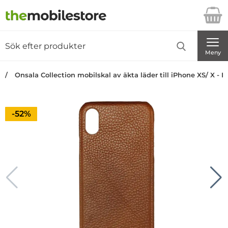
Startsidan för Danira Telecom AB
Sök
Sök på Danira Telecom AB
Genomför
Meny
Onsala Collection mobilskal av äkta läder till iPhone XS/ X - B
Priset är nedsatt med
-52%