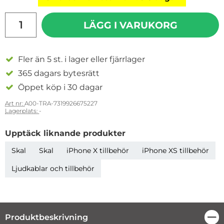
antal
LÄGG I VARUKORG
Fler än 5 st. i lager eller fjärrlager
365 dagars bytesrätt
Öppet köp i 30 dagar
Art nr:
A00-TRA-7319926675227
Lagerplats:
-
Upptäck liknande produkter
Skal
Skal
iPhone X tillbehör
iPhone XS tillbehör
Ljudkablar och tillbehör
Produktbeskrivning
Stä