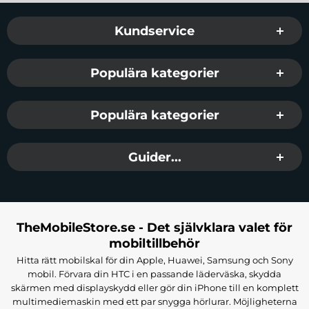
Sidfot Blandad info och länkar
Kundservice
Populära kategorier
Populära kategorier
Guider...
TheMobileStore.se - Det självklara valet för
mobiltillbehör
Hitta rätt mobilskal för din Apple, Huawei, Samsung och Sony
mobil. Förvara din HTC i en passande läderväska, skydda
skärmen med displayskydd eller gör din iPhone till en komplett
multimediemaskin med ett par snygga hörlurar. Möjligheterna