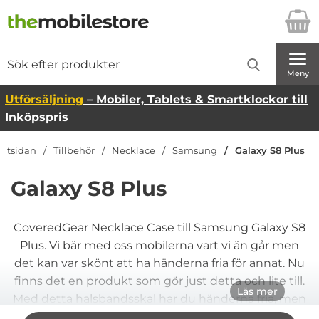
Startsidan för Danira Telecom AB
Sök
Sök på Danira Telecom AB
Genomför
Meny
Utförsäljning
– Mobiler, Tablets & Smartklockor till
Inköpspris
artsidan
Tillbehör
Necklace
Samsung
Galaxy S8 Plus
Galaxy S8 Plus
CoveredGear Necklace Case till Samsung Galaxy S8
Plus. Vi bär med oss mobilerna vart vi än går men
det kan var skönt att ha händerna fria för annat. Nu
finns det en produkt som gör just detta och lite till.
Läs mer
Med detta halsbandsskal har du händerna fria, men
mobilen är lättillgänglig hela tiden. Håller mobilen
Hoppa