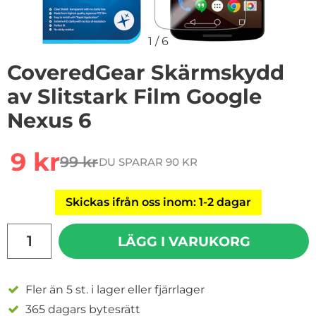
1
/
6
CoveredGear Skärmskydd
av Slitstark Film Google
Nexus 6
Handla denna produkt CoveredGear Skärmskydd av Sli
rea pris
9 kr
99 kr
DU SPARAR 90 KR
tidigare pris
Skickas ifrån oss inom: 1-2 dagar
antal
LÄGG I VARUKORG
Fler än 5 st. i lager eller fjärrlager
365 dagars bytesrätt