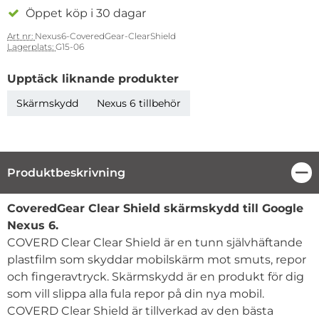
Öppet köp i 30 dagar
Art nr:
Nexus6-CoveredGear-ClearShield
Lagerplats:
G15-06
Upptäck liknande produkter
Skärmskydd
Nexus 6 tillbehör
Produktbeskrivning
Stä
Produktbeskrivning
CoveredGear Clear Shield skärmskydd till Google
Nexus 6.
COVERD Clear Clear Shield är en tunn självhäftande
plastfilm som skyddar mobilskärm mot smuts, repor
och fingeravtryck. Skärmskydd är en produkt för dig
som vill slippa alla fula repor på din nya mobil.
COVERD Clear Shield är tillverkad av den bästa