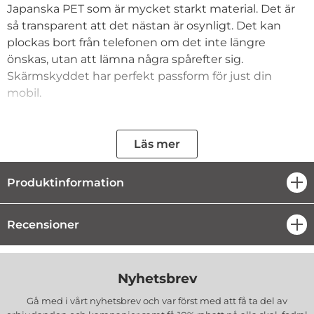
Japanska PET som är mycket starkt material. Det är
så transparent att det nästan är osynligt. Det kan
plockas bort från telefonen om det inte längre
önskas, utan att lämna några spårefter sig.
Skärmskyddet har perfekt passform för just din
mobil.
Snabb fakta:
- Skyddar mot repor på displayen
Läs mer
- Skyddar mot smuts
- Skyddar mot fingeravtryck
Produktinformation
öpp
- Enkel att applicera med hjälp av Rapid Application
- Transparent
- Perfekt passform
Recensioner
öpp
- Slät yta
- Reptålig beläggning
- Lämnar inget lim eller klister efter sig
Nyhetsbrev
- Utvecklad och designad i Sverige av
CoveredGear
Gå med i vårt nyhetsbrev och var först med att få ta del av