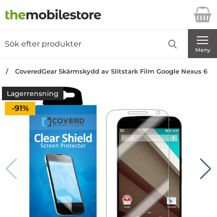
Startsidan för Danira Telecom AB
Sök
Sök på Danira Telecom AB
Genomför
Meny
n
CoveredGear Skärmskydd av Slitstark Film Google Nexus 6
Lagerrensning
Priset är nedsatt med
-91%