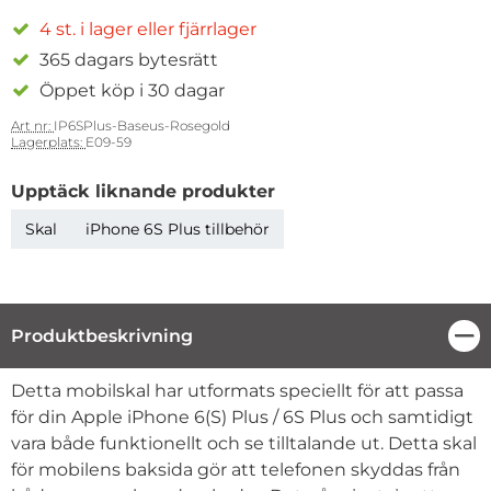
4 st. i lager eller fjärrlager
365 dagars bytesrätt
Öppet köp i 30 dagar
Art nr:
IP6SPlus-Baseus-Rosegold
Lagerplats:
E09-59
Upptäck liknande produkter
Skal
iPhone 6S Plus tillbehör
Produktbeskrivning
Stä
Produktbeskrivning
Detta mobilskal har utformats speciellt för att passa
för din Apple iPhone 6(S) Plus / 6S Plus och samtidigt
vara både funktionellt och se tilltalande ut. Detta skal
för mobilens baksida gör att telefonen skyddas från