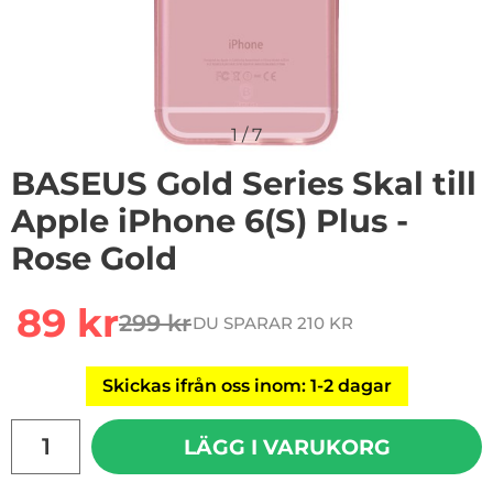
1
/
7
BASEUS Gold Series Skal till
Apple iPhone 6(S) Plus -
Rose Gold
Handla denna produkt BASEUS Gold Series Skal till App
rea pris
89 kr
299 kr
DU SPARAR 210 KR
tidigare pris
Skickas ifrån oss inom: 1-2 dagar
antal
LÄGG I VARUKORG