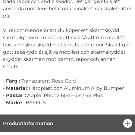
både repor och andra skador. Det går givetvis att
använda mobilens hela funktionalitet när skalet sitter
på.
Vi rekommenderar att du köper ett skärmskydd
samtidigt som du köper ett skal så att din mobil får
bästa möjliga skydd mot smuts och repor. Skalet ger
gott repskydd åt själva mobilen och skärmskyddet
skyddar skärmen mot damm, repor och annan
smuts.
-
Färg :
Transparent Rose Gold
-
Material
: Hårdplast och Aluminum Alloy Bumper
-
Passar :
Apple iPhone 6(S) Plus / 6S Plus
-
Märke
: BASEUS
Produktinformation
öpp