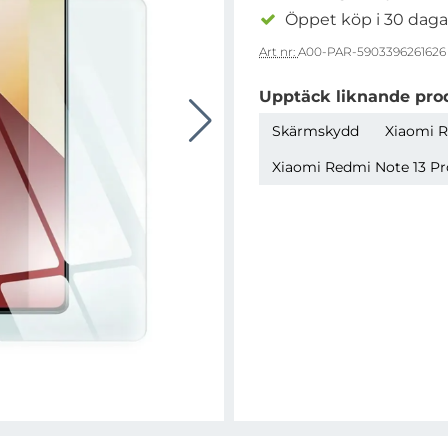
Öppet köp i 30 daga
Art nr:
A00-PAR-5903396261626
Upptäck liknande pro
Skärmskydd
Xiaomi R
Xiaomi Redmi Note 13 Pro