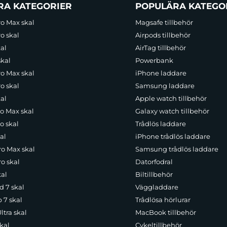
RA KATEGORIER
POPULÄRA KATEGO
ro Max skal
Magsafe tillbehör
o skal
Airpods tillbehör
al
AirTag tillbehör
skal
Powerbank
ro Max skal
iPhone laddare
o skal
Samsung laddare
al
Apple watch tillbehör
ro Max skal
Galaxy watch tillbehör
o skal
Trådlös laddare
al
iPhone trådlös laddare
ro Max skal
Samsung trådlös laddare
o skal
Datorfodral
kal
Biltillbehör
d 7 skal
Väggladdare
p 7 skal
Trådlösa hörlurar
ltra skal
MacBook tillbehör
kal
Cykeltillbehör