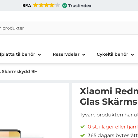
BRA
nira Telecom AB
fplatta tillbehör
Reservdelar
Cykeltillbehör
as Skärmskydd 9H
Xiaomi Redm
Glas Skärm
Tyvärr, produkten har u
0 st. i lager eller fjär
365 dagars bytesrätt