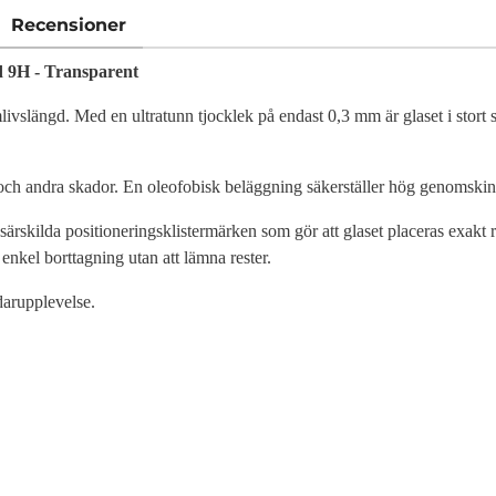
Recensioner
 9H - Transparent
vslängd. Med en ultratunn tjocklek på endast 0,3 mm är glaset i stort se
 och andra skador. En oleofobisk beläggning säkerställer hög genomski
ärskilda positioneringsklistermärken som gör att glaset placeras exakt rä
enkel borttagning utan att lämna rester.
darupplevelse.