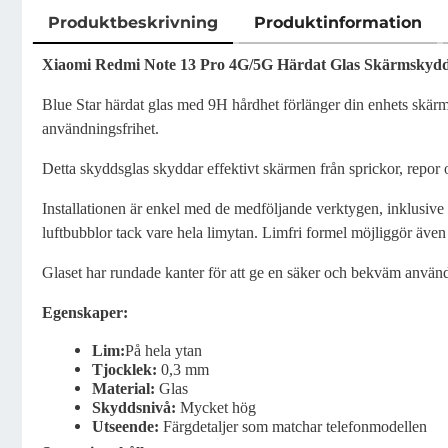
Produktbeskrivning
Produktinformation
Produktbeskrivning
Xiaomi Redmi Note 13 Pro 4G/5G Härdat Glas Skärmskydd
Blue Star härdat glas med 9H hårdhet förlänger din enhets skärmli
användningsfrihet.
Detta skyddsglas skyddar effektivt skärmen från sprickor, repor
Installationen är enkel med de medföljande verktygen, inklusive s
luftbubblor tack vare hela limytan. Limfri formel möjliggör även 
Glaset har rundade kanter för att ge en säker och bekväm använ
Egenskaper:
Lim:
På hela ytan
Tjocklek:
0,3 mm
Material:
Glas
Skyddsnivå:
Mycket hög
Utseende:
Färgdetaljer som matchar telefonmodellen