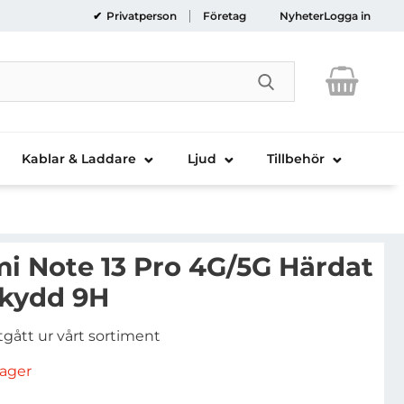
Privatperson
Företag
Nyheter
Logga in
Genomför sökni
Kablar & Laddare
Ljud
Tillbehör
i Note 13 Pro 4G/5G Härdat
skydd 9H
tgått ur vårt sortiment
rlager