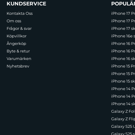
Sidfot Blandad info och länkar
KUNDSERVICE
POPULÄ
Kontakta Oss
iPhone 17 P
Om oss
iPhone 17 Pr
Frågor & svar
iPhone 17 sk
Köpvillkor
iPhone 16e 
Ångerköp
iPhone 16 P
Byte & retur
iPhone 16 Pr
Varumärken
iPhone 16 sk
Nyhetsbrev
iPhone 15 P
iPhone 15 Pr
iPhone 15 sk
iPhone 14 P
iPhone 14 Pr
iPhone 14 s
Galaxy Z Fol
Galaxy Z Fli
Galaxy S25 U
Galaxy S25 s