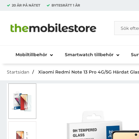
20 ÅR PÅ NÄTET
BYTESRÄTT
1 ÅR
Sök
Sök på Da
Startsidan för Danira Telecom AB
Mobiltillbehör
Smartwatch tillbehör
Sur
Startsidan
Xiaomi Redmi Note 13 Pro 4G/5G Härdat Gl