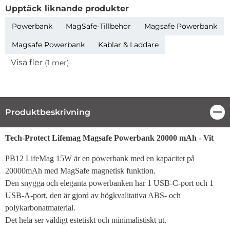
Upptäck liknande produkter
Powerbank
MagSafe-Tillbehör
Magsafe Powerbank
Magsafe Powerbank
Kablar & Laddare
Visa fler
(1 mer)
Egenskaper
Produktbeskrivning
Stä
Produktbeskrivning
Tech-Protect Lifemag Magsafe Powerbank 20000 mAh - Vit
PB12 LifeMag 15W är en powerbank med en kapacitet på
20000mAh med MagSafe magnetisk funktion.
Den snygga och eleganta powerbanken har 1 USB-C-port och 1
USB-A-port, den är gjord av högkvalitativa ABS- och
polykarbonatmaterial.
Det hela ser väldigt estetiskt och minimalistiskt ut.