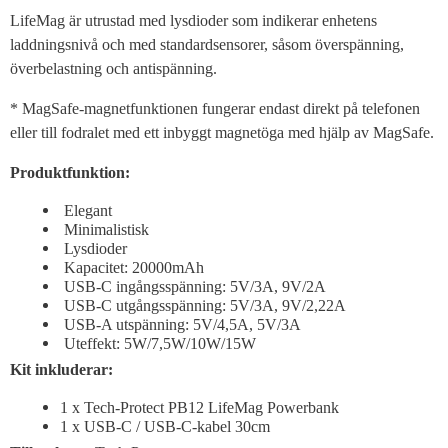
LifeMag är utrustad med lysdioder som indikerar enhetens
laddningsnivå och med standardsensorer, såsom överspänning,
överbelastning och antispänning.
* MagSafe-magnetfunktionen fungerar endast direkt på telefonen
eller till fodralet med ett inbyggt magnetöga med hjälp av MagSafe.
Produktfunktion:
Elegant
Minimalistisk
Lysdioder
Kapacitet: 20000mAh
USB-C ingångsspänning: 5V/3A, 9V/2A
USB-C utgångsspänning: 5V/3A, 9V/2,22A
USB-A utspänning: 5V/4,5A, 5V/3A
Uteffekt: 5W/7,5W/10W/15W
Kit inkluderar:
1 x Tech-Protect PB12 LifeMag Powerbank
1 x USB-C / USB-C-kabel 30cm