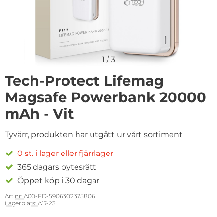
1
/
3
Tech-Protect Lifemag
Magsafe Powerbank 20000
mAh - Vit
Tyvärr, produkten har utgått ur vårt sortiment
0 st. i lager eller fjärrlager
365 dagars bytesrätt
Öppet köp i 30 dagar
Art nr:
A00-FD-5906302375806
Lagerplats:
A17-23