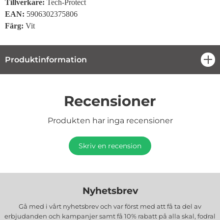
Tillverkare:
Tech-Protect
EAN:
5906302375806
Färg:
Vit
Produktinformation
öpp
Recensioner
Produkten har inga recensioner
Skriv en recension
Nyhetsbrev
Gå med i vårt nyhetsbrev och var först med att få ta del av
erbjudanden och kampanjer samt få 10% rabatt på alla
skal, fodral