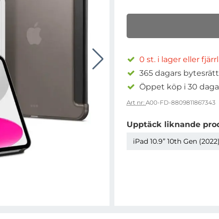
0 st. i lager eller fjär
365 dagars bytesrätt
Öppet köp i 30 daga
Art nr:
A00-FD-8809811867343
Upptäck liknande pro
iPad 10.9” 10th Gen (2022