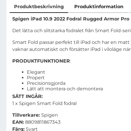
Produktbeskrivning
Produktinformation
Produktbeskrivning
Spigen iPad 10.9 2022 Fodral Rugged Armor Pro 
Det lätta och slitstarka fodralet från Smart Fold-se
Smart Fold passar perfekt till iPad och har en matt y
vaknar automatiskt och försätter iPad i viloläge nä
PRODUKTFUNKTIONER
:
Elegant
Propert
Precisionsgjorda
Lätt att montera och demontera
SÄTT INGÅR:
1 x Spigen Smart Fold fodral
Tillverkare:
Spigen
EAN:
8809811867343
Färg
:
Svart