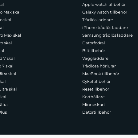
al
Apple watch tillbehör
ro Max skal
Galaxy watch tillbehör
o skal
Trådlös laddare
al
iPhone trådlös laddare
ro Max skal
Samsung trådlös laddare
o skal
Datorfodral
kal
Biltillbehör
d 7 skal
Väggladdare
p 7 skal
Trådlösa hörlurar
ltra skal
MacBook tillbehör
kal
Cykeltillbehör
ltra skal
Resetillbehör
skal
Korthållare
ltra
Minneskort
Plus
Datortillbehör