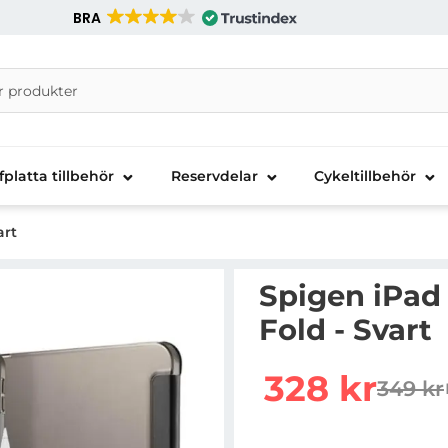
BRA
nira Telecom AB
fplatta tillbehör
Reservdelar
Cykeltillbehör
art
Spigen iPad 
Fold - Svart
Handla denna produkt Sp
rea pris
328 kr
349 kr
tidigar