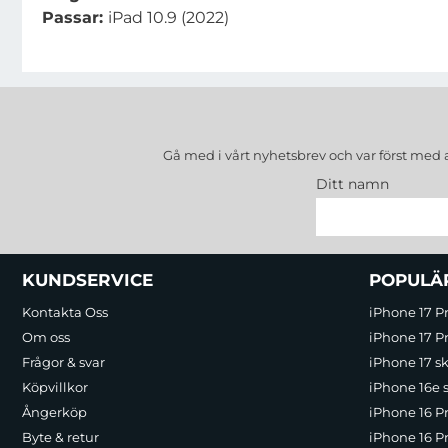
Passar:
iPad 10.9 (2022)
Gå med i vårt nyhetsbrev och var först med 
Ditt namn
Sidfot Blandad info och länkar
KUNDSERVICE
POPULÄ
Kontakta Oss
iPhone 17 P
Om oss
iPhone 17 Pr
Frågor & svar
iPhone 17 sk
Köpvillkor
iPhone 16e 
Ångerköp
iPhone 16 P
Byte & retur
iPhone 16 Pr