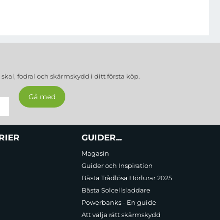
a
skal, fodral och skärmskydd
i ditt första köp.
RIER
GUIDER...
Magasin
Guider och Inspiration
Bästa Trådlösa Hörlurar 2025
Bästa Solcellsladdare
Powerbanks - En guide
Att välja rätt skärmskydd