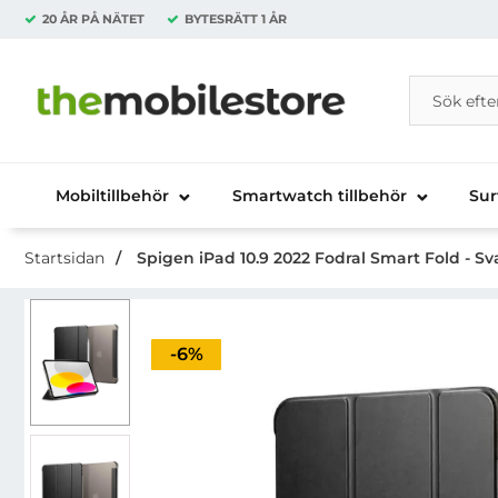
20 ÅR PÅ NÄTET
BYTESRÄTT
1 ÅR
Sök
Sök på Da
Startsidan för Danira Telecom AB
Mobiltillbehör
Smartwatch tillbehör
Sur
Startsidan
Spigen iPad 10.9 2022 Fodral Smart Fold - Sv
Priset är nedsatt med
-6%