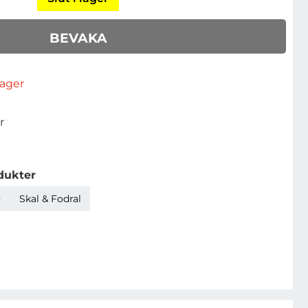
BEVAKA
rlager
r
dukter
)
Skal & Fodral