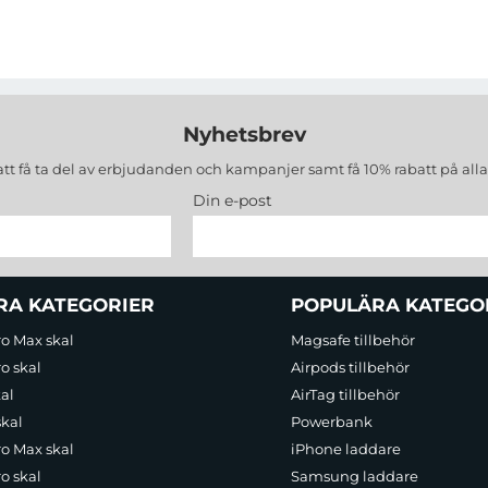
Nyhetsbrev
att få ta del av erbjudanden och kampanjer samt få 10% rabatt på all
Din e-post
RA KATEGORIER
POPULÄRA KATEGO
ro Max skal
Magsafe tillbehör
o skal
Airpods tillbehör
al
AirTag tillbehör
skal
Powerbank
ro Max skal
iPhone laddare
o skal
Samsung laddare