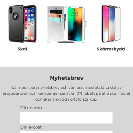
Underkategorier
anledningar att unna sig en väska eller ett
mobilfodral till sin mobil. Våra mobilfodral och väskor
finns i många olika varianter, allt från de praktiska
och smidiga bältesfodralen till snygga fodral i läder,
fodral med fönster och med lock som skyddar
skärmen. Ett annat populärt sätt att förvara sin
Skal
Fodral
Skärmskydd
mobiltelefon på är hängande runt halsen i en snygg
halsremmsväska. Givetvis finns våra mobilfodral och
väskor i flera olika material, så att du alltid kan hitta
det som känns rätt för dig och din stil.
Nyhetsbrev
Gå med i vårt nyhetsbrev och var först med att få ta del av
erbjudanden och kampanjer samt få 10% rabatt på alla
skal, fodral
och skärmskydd
i ditt första köp.
Ditt namn
Din e-post