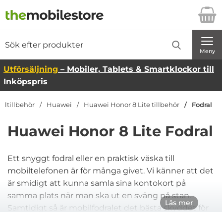
Startsidan för Danira Telecom AB
Sök
Sök på Danira Telecom AB
Genomför
Meny
Utförsäljning
– Mobiler, Tablets & Smartklockor till
Inköpspris
iltillbehör
Huawei
Huawei Honor 8 Lite tillbehör
Fodral
Huawei Honor 8 Lite Fodral
Ett snyggt fodral eller en praktisk väska till
mobiltelefonen är för många givet. Vi känner att det
är smidigt att kunna samla sina kontokort på
samma plats när man ska ut en sväng på stan.
Läs mer
Samtidigt så är mobilfodralet det bästa skyddet för
din Huawei Honor 8 Lite, så det finns många bra