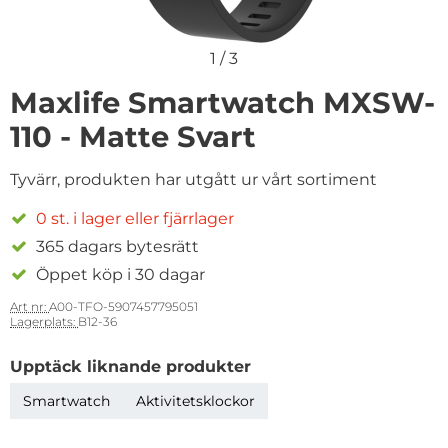
1
/
3
Maxlife Smartwatch MXSW-
110 - Matte Svart
Tyvärr, produkten har utgått ur vårt sortiment
0 st. i lager eller fjärrlager
365 dagars bytesrätt
Öppet köp i 30 dagar
Art nr:
A00-TFO-5907457795051
Lagerplats:
B12-36
Upptäck liknande produkter
Smartwatch
Aktivitetsklockor