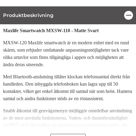
Produktbeskrivning
Stä
Produktbeskrivning
Maxlife Smartwatch MXSW-110 - Matte Svart
MXSW-120 Maxlife smartwatch är en modern enhet med en rund
skärm, som erbjuder omfattande anpassningsmöjligheter tack vare
olika urtavlor som finns tillgängliga i appen och möjligheten att
ändra deras utseende.
Med Bluetooth-anslutning tillåter klockan telefonsamtal direkt från
handleden. Den inbyggda telefonboken kan lagra upp till 50
kontakter, vilket ger enkel åtkomst till samtal när som helst. Hantera
samtal och andra funktioner stöds av en röstassistent.
Snabb åtkomst till genvägsmenyn möjliggör omedelbar användning
av de mest använda funktionerna. Vatten- och dammbeständighet
på IP67-nivå säkerställer att smartklockan presterar bra under alla
förhållanden.