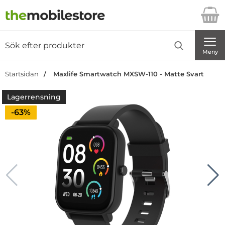
Startsidan för Danira Telecom AB
Sök
Sök på Danira Telecom AB
Genomför
Meny
Startsidan
Maxlife Smartwatch MXSW-110 - Matte Svart
Lagerrensning
Priset är nedsatt med
-63%