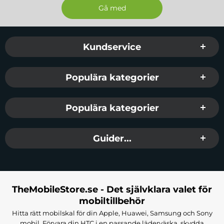
Tillverkare:
MaxLife
EAN:
5907457795051
Färg:
Matte Svart
Sidfot Blandad info och länkar
Kundservice
Populära kategorier
Populära kategorier
Guider...
TheMobileStore.se - Det självklara valet för
mobiltillbehör
Hitta rätt mobilskal för din Apple, Huawei, Samsung och Sony
mobil. Förvara din HTC i en passande läderväska, skydda