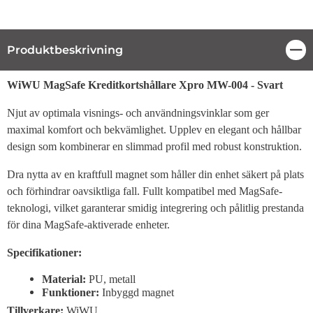
Produktbeskrivning
Stä
Produktbeskrivning
WiWU MagSafe Kreditkortshållare Xpro MW-004 - Svart
Njut av optimala visnings- och användningsvinklar som ger
maximal komfort och bekvämlighet. Upplev en elegant och hållbar
design som kombinerar en slimmad profil med robust konstruktion.
Dra nytta av en kraftfull magnet som håller din enhet säkert på plats
och förhindrar oavsiktliga fall. Fullt kompatibel med MagSafe-
teknologi, vilket garanterar smidig integrering och pålitlig prestanda
för dina MagSafe-aktiverade enheter.
Specifikationer:
Material:
PU, metall
Funktioner:
Inbyggd magnet
Tillverkare:
WiWU