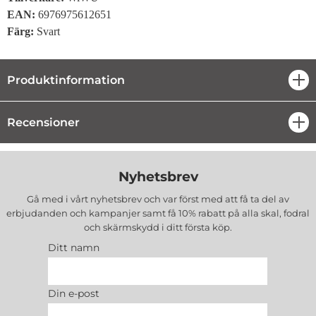
EAN:
6976975612651
Färg:
Svart
Produktinformation
öpp
Recensioner
öpp
Nyhetsbrev
Gå med i vårt nyhetsbrev och var först med att få ta del av
erbjudanden och kampanjer samt få 10% rabatt på alla
skal, fodral
och skärmskydd
i ditt första köp.
Ditt namn
Din e-post