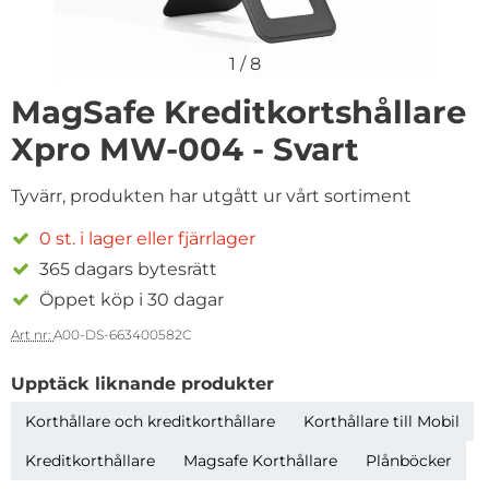
1
/
8
MagSafe Kreditkortshållare
Xpro MW-004 - Svart
Tyvärr, produkten har utgått ur vårt sortiment
0 st. i lager eller fjärrlager
365 dagars bytesrätt
Öppet köp i 30 dagar
Art nr:
A00-DS-663400582C
Upptäck liknande produkter
Korthållare och kreditkorthållare
Korthållare till Mobil
Kreditkorthållare
Magsafe Korthållare
Plånböcker