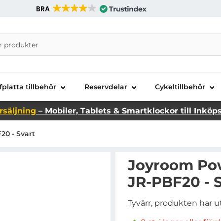
BRA
nira Telecom AB
fplatta tillbehör
Reservdelar
Cykeltillbehör
rsäljning
– Mobiler, Tablets & Smartklockor till Inköp
0 - Svart
Joyroom Po
JR-PBF20 - 
Tyvärr, produkten har u