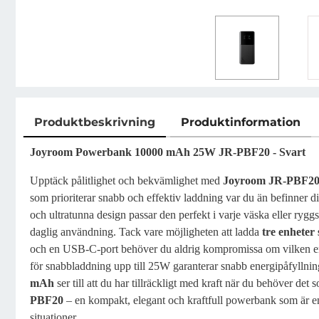
Produktbeskrivning
Produktinformation
Produktbeskrivning
Joyroom Powerbank 10000 mAh 25W JR-PBF20 - Svart
Upptäck pålitlighet och bekvämlighet med
Joyroom JR-PBF20
som prioriterar snabb och effektiv laddning var du än befinner di
och ultratunna design passar den perfekt i varje väska eller ryggs
daglig användning. Tack vare möjligheten att ladda
tre enheter 
och en USB-C-port behöver du aldrig kompromissa om vilken enh
för snabbladdning upp till 25W garanterar snabb energipåfyllni
mAh
ser till att du har tillräckligt med kraft när du behöver det
PBF20
– en kompakt, elegant och kraftfull powerbank som är en 
situationer.