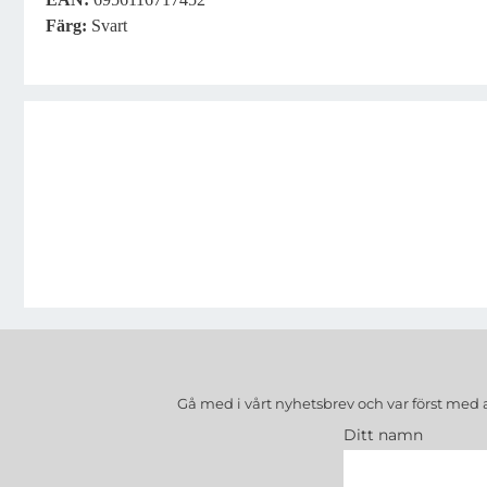
Färg:
Svart
Gå med i vårt nyhetsbrev och var först med 
Ditt namn