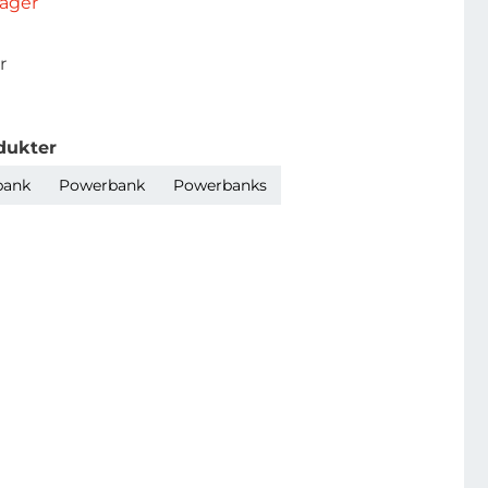
rlager
r
dukter
bank
Powerbank
Powerbanks