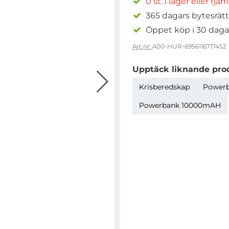
0 st. i lager eller fjär
365 dagars bytesrätt
Öppet köp i 30 daga
Art nr:
A00-HUR-6956116717452
Upptäck liknande pro
Krisberedskap
Power
Powerbank 10000mAH