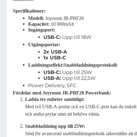
Specifikationer:
Modell:
Joyroom JR-PBF20
Kapacitet:
10 000mAh
Ingångsport:
USB-C:
Upp till 18W
Utgångsportar:
2x USB-A
1x USB-C
Laddningseffekt:
Snabbladdningsprotokoll:
USB-C:
Upp till 25W
USB-A:
Upp till 22,5W
Power Delivery, SFC
Fördelar med Joyroom JR-PBF20 Powerbank:
Ladda tre enheter samtidigt:
Med två USB-A-portar och en USB-C-port kan du enkelt l
och andra prylar utan att behöva vänta.
Snabbladdning upp till 25W:
Stöd för avancerad snabbladdningsteknik säkerställer att di