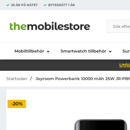
20 ÅR PÅ NÄTET
BYTESRÄTT
1 ÅR
Sök
Sök på Da
Startsidan för Danira Telecom AB
Mobiltillbehör
Smartwatch tillbehör
Sur
Utfö
Startsidan
Joyroom Powerbank 10000 mAh 25W JR-PBF2
Priset är nedsatt med
-20%