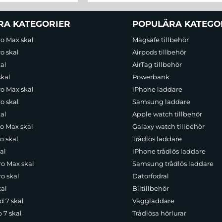
RA KATEGORIER
POPULÄRA KATEGO
ro Max skal
Magsafe tillbehör
o skal
Airpods tillbehör
al
AirTag tillbehör
skal
Powerbank
ro Max skal
iPhone laddare
o skal
Samsung laddare
al
Apple watch tillbehör
ro Max skal
Galaxy watch tillbehör
o skal
Trådlös laddare
al
iPhone trådlös laddare
ro Max skal
Samsung trådlös laddare
o skal
Datorfodral
kal
Biltillbehör
d 7 skal
Väggladdare
p 7 skal
Trådlösa hörlurar