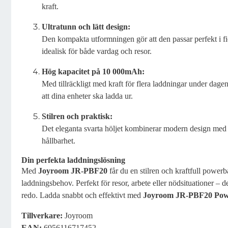
kraft.
Ultratunn och lätt design:
Den kompakta utformningen gör att den passar perfekt i f
idealisk för både vardag och resor.
Hög kapacitet på 10 000mAh:
Med tillräckligt med kraft för flera laddningar under dage
att dina enheter ska ladda ur.
Stilren och praktisk:
Det eleganta svarta höljet kombinerar modern design med
hållbarhet.
Din perfekta laddningslösning
Med
Joyroom JR-PBF20
får du en stilren och kraftfull power
laddningsbehov. Perfekt för resor, arbete eller nödsituationer – den 
redo. Ladda snabbt och effektivt med
Joyroom JR-PBF20 Po
Tillverkare:
Joyroom
EAN:
6956116717452