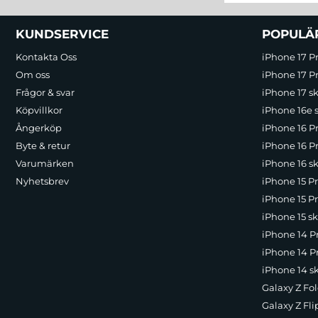
Sidfot Blandad info och länkar
KUNDSERVICE
POPULÄ
Kontakta Oss
iPhone 17 P
Om oss
iPhone 17 Pr
Frågor & svar
iPhone 17 sk
Köpvillkor
iPhone 16e 
Ångerköp
iPhone 16 P
Byte & retur
iPhone 16 Pr
Varumärken
iPhone 16 sk
Nyhetsbrev
iPhone 15 P
iPhone 15 Pr
iPhone 15 sk
iPhone 14 P
iPhone 14 Pr
iPhone 14 s
Galaxy Z Fol
Galaxy Z Fli