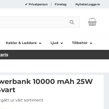
Privatperson
Företag
Nyheter
Logga in
Genomför sökni
Kablar & Laddare
Ljud
Tillbehör
spris
werbank 10000 mAh 25W
Svart
tgått ur vårt sortiment