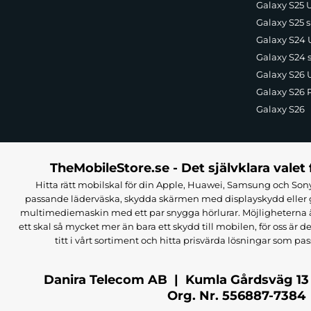
Galaxy S25 U
Galaxy S25 s
Galaxy S24 U
Galaxy S24 
Galaxy S26 U
Galaxy S26 
Galaxy S26
TheMobileStore.se - Det självklara valet 
Hitta rätt mobilskal för din Apple, Huawei, Samsung och Sony
passande läderväska, skydda skärmen med displayskydd eller g
multimediemaskin med ett par snygga hörlurar. Möjligheterna är i
ett skal så mycket mer än bara ett skydd till mobilen, för oss är d
titt i vårt sortiment och hitta prisvärda lösningar som pas
Danira Telecom AB | Kumla Gårdsväg 13
Org. Nr. 556887-7384