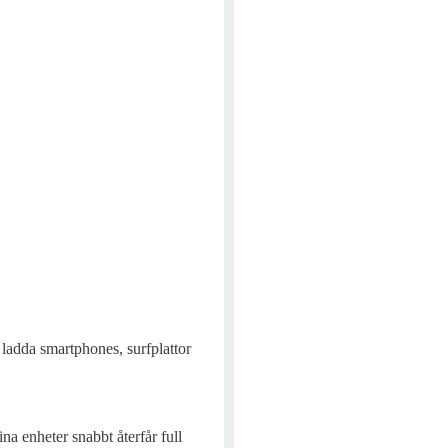
adda smartphones, surfplattor
na enheter snabbt återfår full