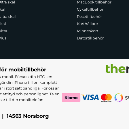
ltra skal
MacBook tillbehör
kal
Cykeltillbehör
ltra skal
Resetillbehör
skal
Korthållare
ltra
Minneskort
Plus
Datortillbehör
för mobiltillbehör
 mobil. Förvara din HTC i en
ör din iPhone till en komplett
 stort sett oändliga. För oss är
et attityd och personlighet. Ta en
sar till din mobiltelefon!
 | 14563 Norsborg