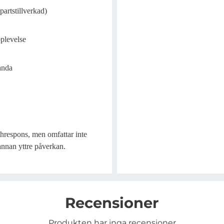
rtstillverkad)
plevelse
tanda
hrespons, men omfattar inte
 annan yttre påverkan.
Recensioner
Produkten har inga recensioner