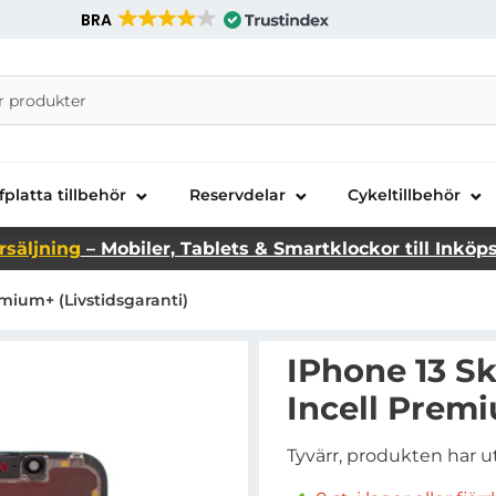
BRA
nira Telecom AB
fplatta tillbehör
Reservdelar
Cykeltillbehör
rsäljning
– Mobiler, Tablets & Smartklockor till Inköp
mium+ (Livstidsgaranti)
IPhone 13 S
Incell Premi
Tyvärr, produkten har u