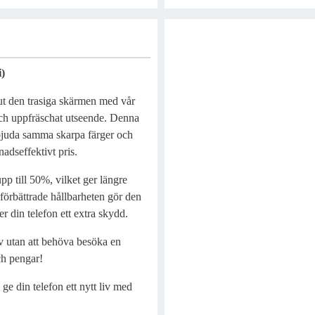
)
 ut den trasiga skärmen med vår
och uppfräschat utseende. Denna
erbjuda samma skarpa färger och
adseffektivt pris.
 till 50%, vilket ger längre
förbättrade hållbarheten gör den
r din telefon ett extra skydd.
lv utan att behöva besöka en
och pengar!
e din telefon ett nytt liv med