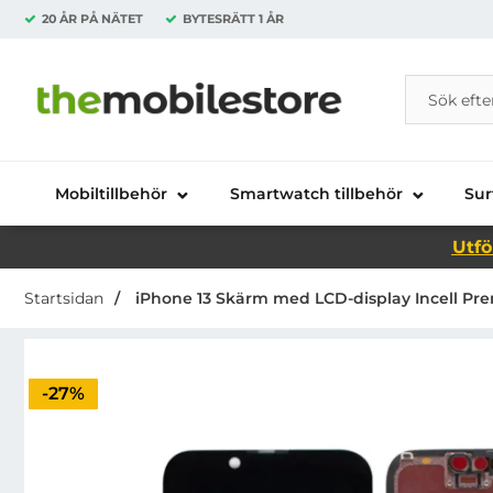
20 ÅR PÅ NÄTET
BYTESRÄTT
1 ÅR
Sök
Sök på Da
Startsidan för Danira Telecom AB
Mobiltillbehör
Smartwatch tillbehör
Sur
Utfö
Startsidan
iPhone 13 Skärm med LCD-display Incell Pre
Priset är nedsatt med
-27%