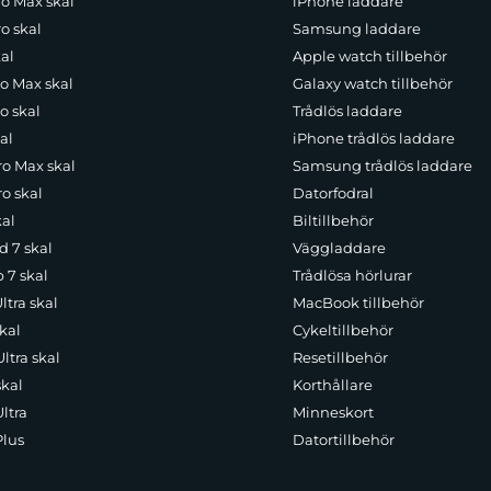
ro Max skal
iPhone laddare
o skal
Samsung laddare
al
Apple watch tillbehör
ro Max skal
Galaxy watch tillbehör
o skal
Trådlös laddare
al
iPhone trådlös laddare
ro Max skal
Samsung trådlös laddare
o skal
Datorfodral
kal
Biltillbehör
d 7 skal
Väggladdare
p 7 skal
Trådlösa hörlurar
ltra skal
MacBook tillbehör
kal
Cykeltillbehör
ltra skal
Resetillbehör
skal
Korthållare
ltra
Minneskort
Plus
Datortillbehör