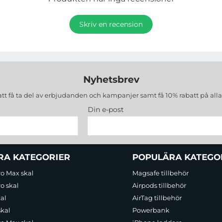
Skriv en recension
Nyhetsbrev
att få ta del av erbjudanden och kampanjer samt få 10% rabatt på all
Din e-post
RA KATEGORIER
POPULÄRA KATEGO
ro Max skal
Magsafe tillbehör
o skal
Airpods tillbehör
al
AirTag tillbehör
skal
Powerbank