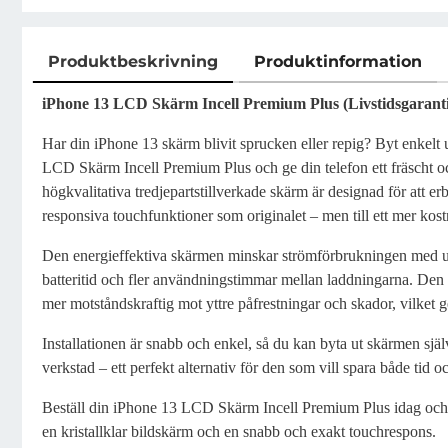
Produktbeskrivning
Produktinformation
Produktbeskrivning
iPhone 13 LCD Skärm Incell Premium Plus (Livstidsgaranti
Har din iPhone 13 skärm blivit sprucken eller repig? Byt enkelt
LCD Skärm Incell Premium Plus och ge din telefon ett fräscht 
högkvalitativa tredjepartstillverkade skärm är designad för att 
responsiva touchfunktioner som originalet – men till ett mer kostn
Den energieffektiva skärmen minskar strömförbrukningen med upp
batteritid och fler användningstimmar mellan laddningarna. Den 
mer motståndskraftig mot yttre påfrestningar och skador, vilket ge
Installationen är snabb och enkel, så du kan byta ut skärmen sjä
verkstad – ett perfekt alternativ för den som vill spara både tid 
Beställ din iPhone 13 LCD Skärm Incell Premium Plus idag och g
en kristallklar bildskärm och en snabb och exakt touchrespons.