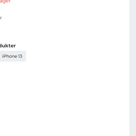
rlager
r
dukter
iPhone 13