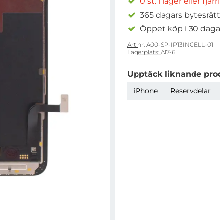
0 st. i lager eller fjär
365 dagars bytesrätt
Öppet köp i 30 daga
Art nr:
A00-SP-IP13INCELL-01
Lagerplats:
A17-6
Upptäck liknande pro
iPhone
Reservdelar