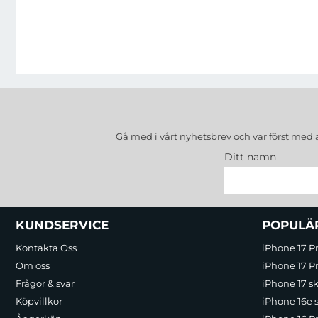
Gå med i vårt nyhetsbrev och var först med 
Ditt namn
Sidfot Blandad info och länkar
KUNDSERVICE
POPULÄ
Kontakta Oss
iPhone 17 P
Om oss
iPhone 17 Pr
Frågor & svar
iPhone 17 sk
Köpvillkor
iPhone 16e 