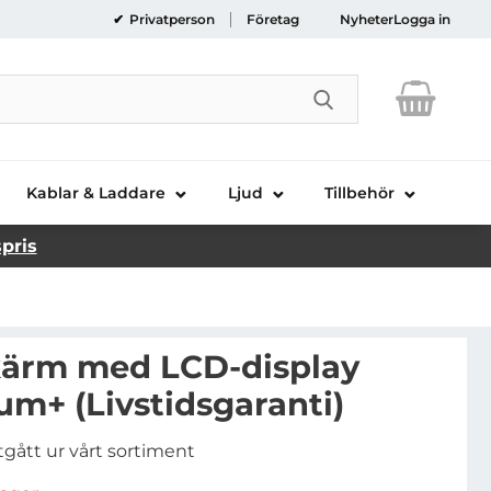
Privatperson
Företag
Nyheter
Logga in
Genomför sökni
Kablar & Laddare
Ljud
Tillbehör
spris
kärm med LCD-display
um+ (Livstidsgaranti)
tgått ur vårt sortiment