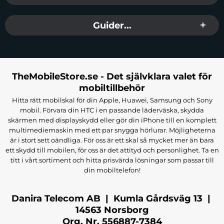
Guider...
TheMobileStore.se - Det självklara valet för
mobiltillbehör
Hitta rätt mobilskal för din Apple, Huawei, Samsung och Sony
mobil. Förvara din HTC i en passande läderväska, skydda
skärmen med displayskydd eller gör din iPhone till en komplett
multimediemaskin med ett par snygga hörlurar. Möjligheterna
är i stort sett oändliga. För oss är ett skal så mycket mer än bara
ett skydd till mobilen, för oss är det attityd och personlighet. Ta en
titt i vårt sortiment och hitta prisvärda lösningar som passar till
din mobiltelefon!
Danira Telecom AB | Kumla Gårdsväg 13 |
14563 Norsborg
Org. Nr. 556887-7384