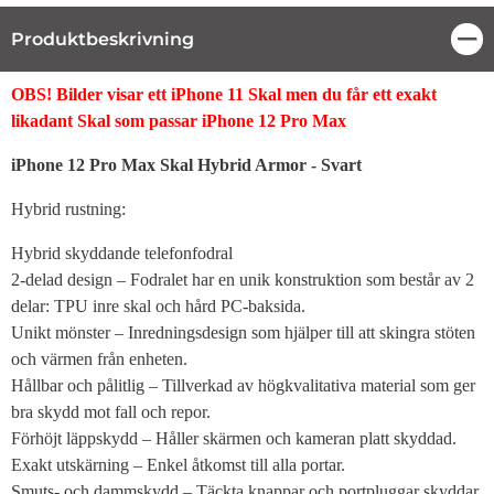
Produktbeskrivning
Stä
Produktbeskrivning
OBS! Bilder visar ett iPhone 11 Skal men du får ett exakt
likadant Skal som passar iPhone 12 Pro Max
iPhone 12 Pro Max Skal Hybrid Armor - Svart
Hybrid rustning:
Hybrid skyddande telefonfodral
2-delad design – Fodralet har en unik konstruktion som består av 2
delar: TPU inre skal och hård PC-baksida.
Unikt mönster – Inredningsdesign som hjälper till att skingra stöten
och värmen från enheten.
Hållbar och pålitlig – Tillverkad av högkvalitativa material som ger
bra skydd mot fall och repor.
Förhöjt läppskydd – Håller skärmen och kameran platt skyddad.
Exakt utskärning – Enkel åtkomst till alla portar.
Smuts- och dammskydd – Täckta knappar och portpluggar skyddar