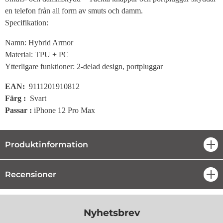
en telefon från all form av smuts och damm.
Specifikation:
Namn: Hybrid Armor
Material: TPU + PC
Ytterligare funktioner: 2-delad design, portpluggar
EAN:
9111201910812
Färg
:
Svart
Passar :
iPhone 12 Pro Max
Produktinformation
öpp
Recensioner
öpp
Nyhetsbrev