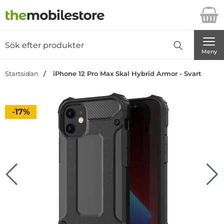
Startsidan för Danira Telecom AB
Sök
Sök på Danira Telecom AB
Genomför
Meny
Startsidan
iPhone 12 Pro Max Skal Hybrid Armor - Svart
Priset är nedsatt med
-17%