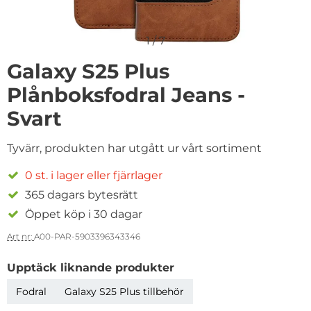
1
/
7
Galaxy S25 Plus
Plånboksfodral Jeans -
Svart
Tyvärr, produkten har utgått ur vårt sortiment
0 st. i lager eller fjärrlager
365 dagars bytesrätt
Öppet köp i 30 dagar
Art nr:
A00-PAR-5903396343346
Upptäck liknande produkter
Fodral
Galaxy S25 Plus tillbehör