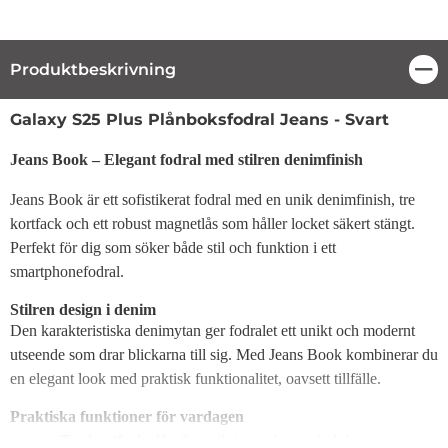
Produktbeskrivning
Stä
Produktbeskrivning
Galaxy S25 Plus Plånboksfodral Jeans - Svart
Jeans Book – Elegant fodral med stilren denimfinish
Jeans Book är ett sofistikerat fodral med en unik denimfinish, tre
kortfack och ett robust magnetlås som håller locket säkert stängt.
Perfekt för dig som söker både stil och funktion i ett
smartphonefodral.
Stilren design i denim
Den karakteristiska denimytan ger fodralet ett unikt och modernt
utseende som drar blickarna till sig. Med Jeans Book kombinerar du
en elegant look med praktisk funktionalitet, oavsett tillfälle.
Praktiska funktioner för vardagen
Tre kortfack:
Ha dina viktigaste kort och dokument nära