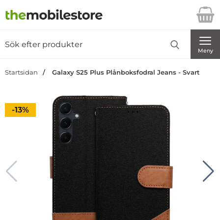
Startsidan för Danira Telecom AB
Sök
Sök på Danira Telecom AB
Genomför
Meny
Startsidan
Galaxy S25 Plus Plånboksfodral Jeans - Svart
Priset är nedsatt med
-13%