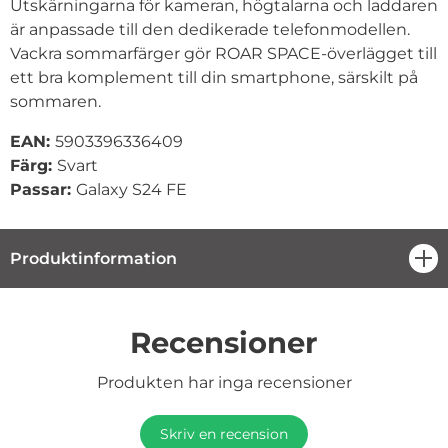
Utskärningarna för kameran, högtalarna och laddaren
är anpassade till den dedikerade telefonmodellen.
Vackra sommarfärger gör ROAR SPACE-överlägget till
ett bra komplement till din smartphone, särskilt på
sommaren.
EAN:
5903396336409
Färg:
Svart
Passar:
Galaxy S24 FE
Produktinformation
öpp
Recensioner
Produkten har inga recensioner
Skriv en recension