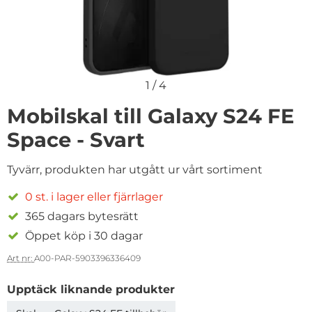
1
/
4
Mobilskal till Galaxy S24 FE
Space - Svart
Tyvärr, produkten har utgått ur vårt sortiment
0 st. i lager eller fjärrlager
365 dagars bytesrätt
Öppet köp i 30 dagar
Art nr:
A00-PAR-5903396336409
Upptäck liknande produkter