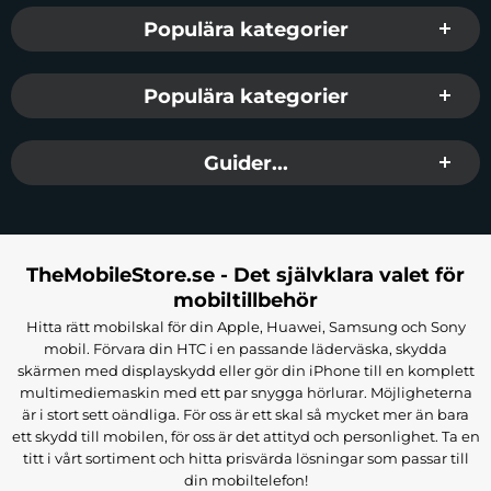
Populära kategorier
Populära kategorier
Guider...
TheMobileStore.se - Det självklara valet för
mobiltillbehör
Hitta rätt mobilskal för din Apple, Huawei, Samsung och Sony
mobil. Förvara din HTC i en passande läderväska, skydda
skärmen med displayskydd eller gör din iPhone till en komplett
multimediemaskin med ett par snygga hörlurar. Möjligheterna
är i stort sett oändliga. För oss är ett skal så mycket mer än bara
ett skydd till mobilen, för oss är det attityd och personlighet. Ta en
titt i vårt sortiment och hitta prisvärda lösningar som passar till
din mobiltelefon!