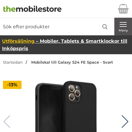
Startsidan för Danira Telecom AB
Sök
Sök på Danira Telecom AB
Genomför
Meny
Utförsäljning
– Mobiler, Tablets & Smartklockor till
Inköpspris
Startsidan
Mobilskal till Galaxy S24 FE Space - Svart
Priset är nedsatt med
-13%