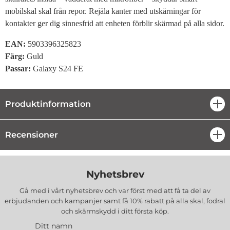
mobilskal skal från repor. Rejäla kanter med utskärningar för
kontakter ger dig sinnesfrid att enheten förblir skärmad på alla sidor.
EAN:
5903396325823
Färg:
Guld
Passar:
Galaxy S24 FE
Produktinformation
öpp
Recensioner
öpp
Nyhetsbrev
Gå med i vårt nyhetsbrev och var först med att få ta del av
erbjudanden och kampanjer samt få 10% rabatt på alla
skal, fodral
och skärmskydd
i ditt första köp.
Ditt namn