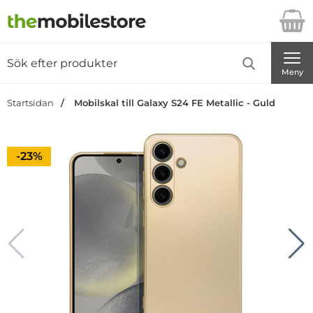
Startsidan för Danira Telecom AB
Sök
Sök på Danira Telecom AB
Genomför
Meny
Startsidan
Mobilskal till Galaxy S24 FE Metallic - Guld
Priset är nedsatt med
-23%