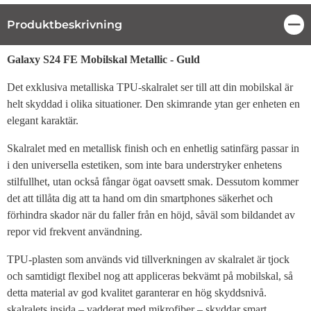
Produktbeskrivning
Stä
Produktbeskrivning
Galaxy S24 FE Mobilskal Metallic - Guld
Det exklusiva metalliska TPU-skalralet ser till att din mobilskal är
helt skyddad i olika situationer. Den skimrande ytan ger enheten en
elegant karaktär.
Skalralet med en metallisk finish och en enhetlig satinfärg passar in
i den universella estetiken, som inte bara understryker enhetens
stilfullhet, utan också fångar ögat oavsett smak. Dessutom kommer
det att tillåta dig att ta hand om din smartphones säkerhet och
förhindra skador när du faller från en höjd, såväl som bildandet av
repor vid frekvent användning.
TPU-plasten som används vid tillverkningen av skalralet är tjock
och samtidigt flexibel nog att appliceras bekvämt på mobilskal, så
detta material av god kvalitet garanterar en hög skyddsnivå.
skalralets insida – vadderat med mikrofiber – skyddar smart