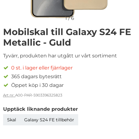
1
/
6
Mobilskal till Galaxy S24 FE
Metallic - Guld
Tyvärr, produkten har utgått ur vårt sortiment
0 st. i lager eller fjärrlager
365 dagars bytesrätt
Öppet köp i 30 dagar
Art nr:
A00-PAR-5903396325823
Upptäck liknande produkter
Skal
Galaxy S24 FE tillbehör