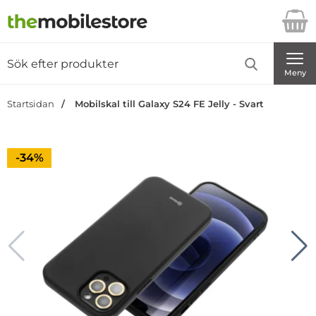
Startsidan för Danira Telecom AB
Sök
Sök på Danira Telecom AB
Genomför
Meny
Startsidan
Mobilskal till Galaxy S24 FE Jelly - Svart
Priset är nedsatt med
-34%