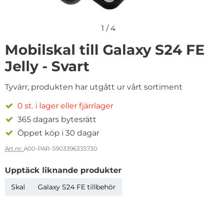
1
/
4
Mobilskal till Galaxy S24 FE
Jelly - Svart
Tyvärr, produkten har utgått ur vårt sortiment
0 st. i lager eller fjärrlager
365 dagars bytesrätt
Öppet köp i 30 dagar
Art nr:
A00-PAR-5903396335730
Upptäck liknande produkter
Skal
Galaxy S24 FE tillbehör