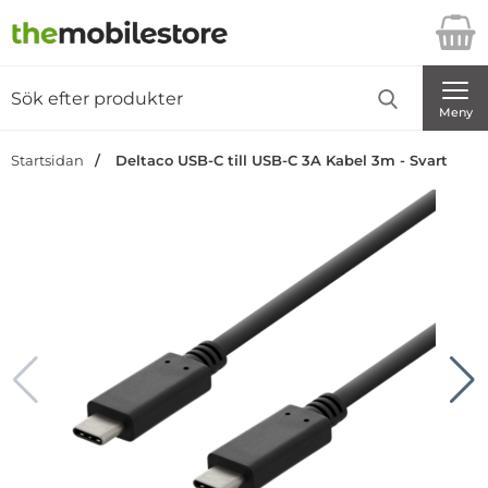
Startsidan för Danira Telecom AB
Sök
Sök på Danira Telecom AB
Genomför
Meny
Startsidan
Deltaco USB-C till USB-C 3A Kabel 3m - Svart