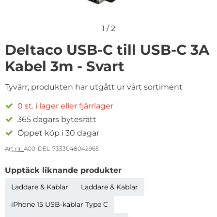
1
/
2
Deltaco USB-C till USB-C 3A
Kabel 3m - Svart
Tyvärr, produkten har utgått ur vårt sortiment
0 st. i lager eller fjärrlager
365 dagars bytesrätt
Öppet köp i 30 dagar
Art nr:
A00-DEL-7333048042965
Upptäck liknande produkter
Laddare & Kablar
Laddare & Kablar
iPhone 15 USB-kablar Type C