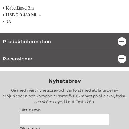
• Kabellängd 3m
• USB 2.0 480 Mbps
• 3A
Produktinformation
öpp
Recensioner
öpp
Nyhetsbrev
Gå med i vårt nyhetsbrev och var först med att få ta del av
erbjudanden och kampanjer samt få 10% rabatt på alla
skal, fodral
och skärmskydd
i ditt första köp.
Ditt namn
Din e-post