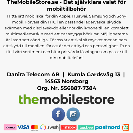
TheMobileStore.se - Det självklara valet för
mobiltillbehör
Hitta rätt mobilskal för din Apple, Huawei, Samsung och Sony
mobil. Förvara din HTC i en passande läderväska, skydda
skärmen med displayskydd eller gör din iPhone till en komplett
multimediemaskin med ett par snygga hörlurar. Möjligheterna
är i stort sett oändliga. För oss är ett skal så mycket mer än bara
ett skydd till mobilen, för oss är det attityd och personlighet. Ta en
titt i vårt sortiment och hitta prisvärda lösningar som passar till
din mobiltelefon!
Danira Telecom AB | Kumla Gårdsväg 13 |
14563 Norsborg
Org. Nr. 556887-7384