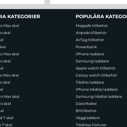
RA KATEGORIER
POPULÄRA KATEGO
ro Max skal
Magsafe tillbehör
o skal
Airpods tillbehör
al
AirTag tillbehör
skal
Powerbank
ro Max skal
iPhone laddare
o skal
Samsung laddare
al
Apple watch tillbehör
ro Max skal
Galaxy watch tillbehör
o skal
Trådlös laddare
al
iPhone trådlös laddare
ro Max skal
Samsung trådlös laddare
o skal
Datorfodral
kal
Biltillbehör
d 7 skal
Väggladdare
p 7 skal
Trådlösa hörlurar