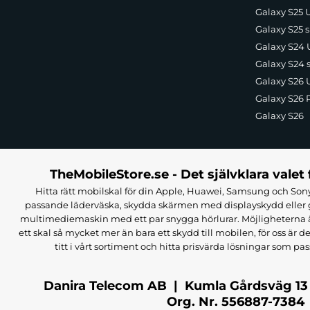
Galaxy S25 U
Galaxy S25 s
Galaxy S24 U
Galaxy S24 
Galaxy S26 U
Galaxy S26 
Galaxy S26
TheMobileStore.se - Det självklara valet 
Hitta rätt mobilskal för din Apple, Huawei, Samsung och Sony
passande läderväska, skydda skärmen med displayskydd eller g
multimediemaskin med ett par snygga hörlurar. Möjligheterna är i
ett skal så mycket mer än bara ett skydd till mobilen, för oss är d
titt i vårt sortiment och hitta prisvärda lösningar som pas
Danira Telecom AB | Kumla Gårdsväg 13
Org. Nr. 556887-7384