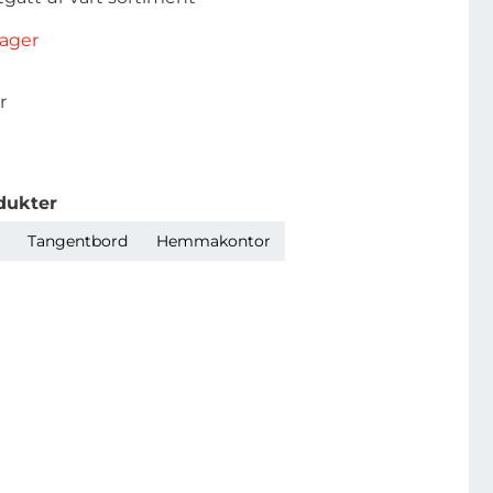
rlager
r
dukter
Tangentbord
Hemmakontor