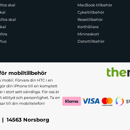
ltra skal
MacBook tillbehör
kal
Cykeltillbehör
ltra skal
Resetillbehör
skal
Korthållare
ltra
Minneskort
Plus
Datortillbehör
för mobiltillbehör
 mobil. Förvara din HTC i en
ör din iPhone till en komplett
 stort sett oändliga. För oss är
et attityd och personlighet. Ta en
sar till din mobiltelefon!
 | 14563 Norsborg