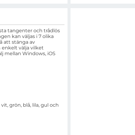
ta tangenter och trådlös
n kan väljas i 7 olika
så att stänga av
nkelt välja vilket
älj mellan Windows, iOS
t, grön, blå, lila, gul och