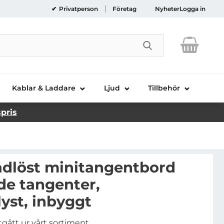
Privatperson
Företag
Nyheter
Logga in
Genomför sökni
Kablar & Laddare
Ljud
Tillbehör
spris
dlöst minitangentbord
e tangenter,
yst, inbyggt
tgått ur vårt sortiment