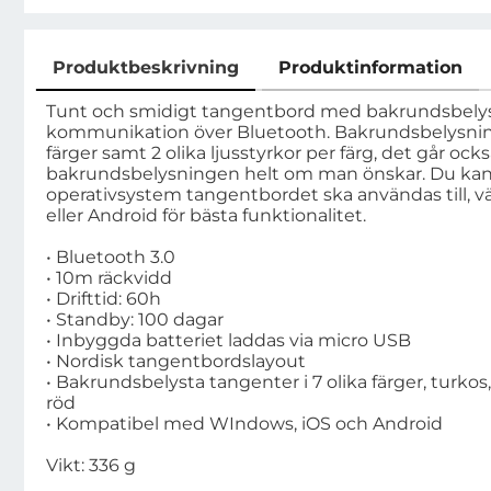
Produktbeskrivning
Produktinformation
Produktbeskrivning
Tunt och smidigt tangentbord med bakrundsbelys
kommunikation över Bluetooth. Bakrundsbelysninge
färger samt 2 olika ljusstyrkor per färg, det går ock
bakrundsbelysningen helt om man önskar. Du kan e
operativsystem tangentbordet ska användas till, v
eller Android för bästa funktionalitet.
• Bluetooth 3.0
• 10m räckvidd
• Drifttid: 60h
• Standby: 100 dagar
• Inbyggda batteriet laddas via micro USB
• Nordisk tangentbordslayout
• Bakrundsbelysta tangenter i 7 olika färger, turkos, vi
röd
• Kompatibel med WIndows, iOS och Android
Vikt: 336 g