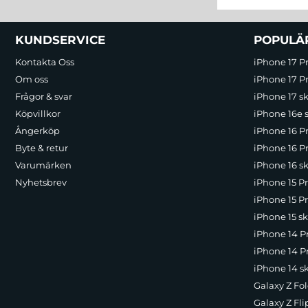
Sidfot Blandad info och länkar
KUNDSERVICE
POPULÄ
Kontakta Oss
iPhone 17 P
Om oss
iPhone 17 Pr
Frågor & svar
iPhone 17 sk
Köpvillkor
iPhone 16e 
Ångerköp
iPhone 16 P
Byte & retur
iPhone 16 Pr
Varumärken
iPhone 16 sk
Nyhetsbrev
iPhone 15 P
iPhone 15 Pr
iPhone 15 sk
iPhone 14 P
iPhone 14 Pr
iPhone 14 s
Galaxy Z Fol
Galaxy Z Fli