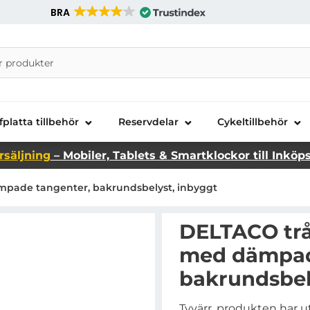
BRA
nira Telecom AB
fplatta tillbehör
Reservdelar
Cykeltillbehör
rsäljning
– Mobiler, Tablets & Smartklockor till Inköp
pade tangenter, bakrundsbelyst, inbyggt
DELTACO trå
med dämpad
bakrundsbel
Tyvärr, produkten har u