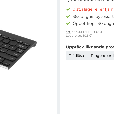
0 st. i lager eller fjär
365 dagars bytesrätt
Öppet köp i 30 daga
Art nr:
A00-DEL-TB-630
Lagerplats:
I02-01
Upptäck liknande pro
Trådlösa
Tangentbord