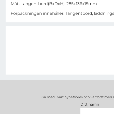
Mått tangentbord(BxDxH): 285x136x15mm
Förpackningen innehåller: Tangentbord, laddning
Gå med i vårt nyhetsbrev och var först med 
Ditt namn