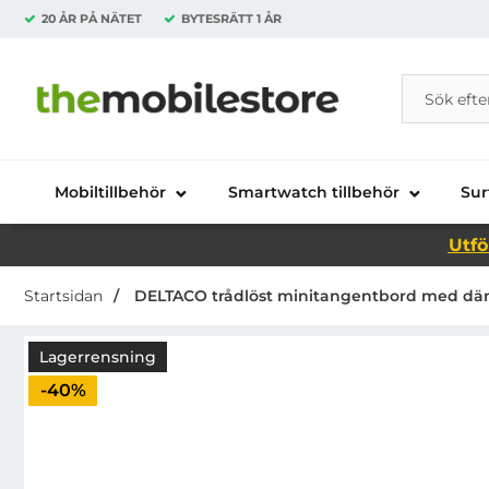
20 ÅR PÅ NÄTET
BYTESRÄTT
1 ÅR
Sök
Sök på Da
Startsidan för Danira Telecom AB
Mobiltillbehör
Smartwatch tillbehör
Sur
Utfö
Startsidan
DELTACO trådlöst minitangentbord med däm
Lagerrensning
Priset är nedsatt med
-40%