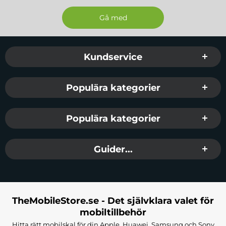
Färg:
Svart
Passar:
Realme C55
Sidfot Blandad info och länkar
Kundservice
Populära kategorier
Populära kategorier
Guider...
TheMobileStore.se - Det självklara valet för
mobiltillbehör
Hitta rätt mobilskal för din Apple, Huawei, Samsung och Sony