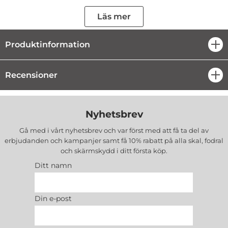
Glaset levereras med element som är nödvändiga för självmontering
tillsammans med speciella klistermärken för att underlätta ett korrekt
Läs mer
arrangemang av glaset. Efter applicering fäster glaset perfekt på
skärmen utan att lämna luftbubblor. Kanterna på glaset är rundade,
Produktinformation
öpp
vilket garanterar säkert
Drag:
Recensioner
öpp
Lim:
All-over
Tjocklek:
0,3 mm
Material:
Glas
Nyhetsbrev
Skyddsnivå:
Hög
Gå med i vårt nyhetsbrev och var först med att få ta del av
Utseende:
Färgelement som är kompatibla med din
telefonmodell
erbjudanden och kampanjer samt få 10% rabatt på alla
skal, fodral
och skärmskydd
i ditt första köp.
Setet innehåller:
Ditt namn
skärm
avfettningsduk - dammborttagningsduk
en uppsättning klistermärken för exakt placering av glaset
Din e-post
på skärmen
Tillverkare:
Blue Star
EAN:
5903396241215