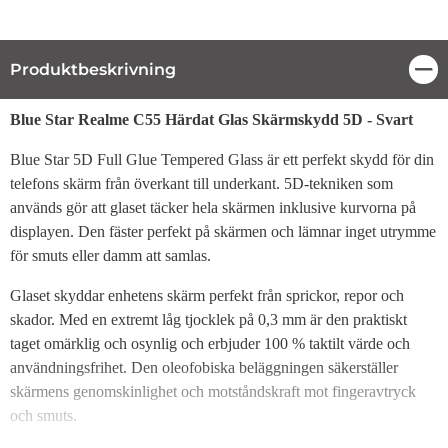
Produktbeskrivning
Stä
Produktbeskrivning
Blue Star Realme C55 Härdat Glas Skärmskydd 5D - Svart
Blue Star 5D Full Glue Tempered Glass är ett perfekt skydd för din
telefons skärm från överkant till underkant. 5D-tekniken som
används gör att glaset täcker hela skärmen inklusive kurvorna på
displayen. Den fäster perfekt på skärmen och lämnar inget utrymme
för smuts eller damm att samlas.
Glaset skyddar enhetens skärm perfekt från sprickor, repor och
skador. Med en extremt låg tjocklek på 0,3 mm är den praktiskt
taget omärklig och osynlig och erbjuder 100 % taktilt värde och
användningsfrihet. Den oleofobiska beläggningen säkerställer
skärmens genomskinlighet och motståndskraft mot fingeravtryck
och smuts.