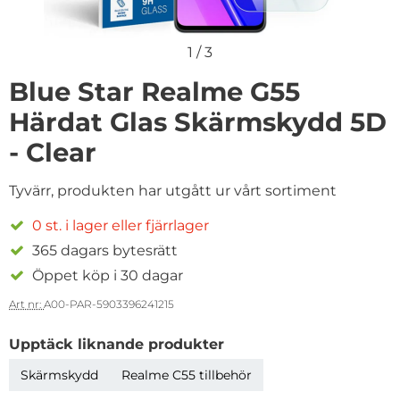
1
/
3
Blue Star Realme G55
Härdat Glas Skärmskydd 5D
- Clear
Tyvärr, produkten har utgått ur vårt sortiment
0 st. i lager eller fjärrlager
365 dagars bytesrätt
Öppet köp i 30 dagar
Art nr:
A00-PAR-5903396241215
Upptäck liknande produkter
Skärmskydd
Realme C55 tillbehör