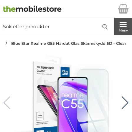
Startsidan för Danira Telecom AB
Sök
Sök på Danira Telecom AB
Genomför
Meny
an
Blue Star Realme G55 Härdat Glas Skärmskydd 5D - Clear