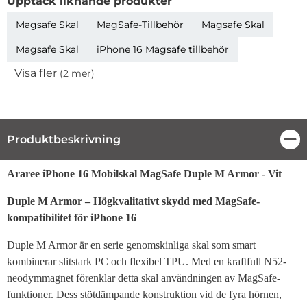
Upptäck liknande produkter
Magsafe Skal
MagSafe-Tillbehör
Magsafe Skal
Magsafe Skal
iPhone 16 Magsafe tillbehör
Visa fler
(2 mer)
Egenskaper
Produktbeskrivning
Stä
Produktbeskrivning
Araree iPhone 16 Mobilskal MagSafe Duple M Armor - Vit
Duple M Armor – Högkvalitativt skydd med MagSafe-
kompatibilitet för iPhone 16
Duple M Armor är en serie genomskinliga skal som smart
kombinerar slitstark PC och flexibel TPU. Med en kraftfull N52-
neodymmagnet förenklar detta skal användningen av MagSafe-
funktioner. Dess stötdämpande konstruktion vid de fyra hörnen,