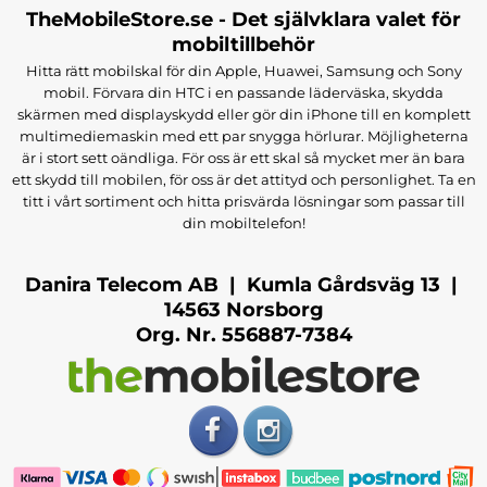
TheMobileStore.se - Det självklara valet för
mobiltillbehör
Hitta rätt mobilskal för din Apple, Huawei, Samsung och Sony
mobil. Förvara din HTC i en passande läderväska, skydda
skärmen med displayskydd eller gör din iPhone till en komplett
multimediemaskin med ett par snygga hörlurar. Möjligheterna
är i stort sett oändliga. För oss är ett skal så mycket mer än bara
ett skydd till mobilen, för oss är det attityd och personlighet. Ta en
titt i vårt sortiment och hitta prisvärda lösningar som passar till
din mobiltelefon!
Danira Telecom AB | Kumla Gårdsväg 13 |
14563 Norsborg
Org. Nr. 556887-7384