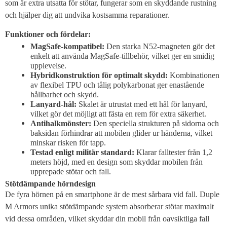
som är extra utsatta för stötar, fungerar som en skyddande rustning
och hjälper dig att undvika kostsamma reparationer.
Funktioner och fördelar:
MagSafe-kompatibel:
Den starka N52-magneten gör det
enkelt att använda MagSafe-tillbehör, vilket ger en smidig
upplevelse.
Hybridkonstruktion för optimalt skydd:
Kombinationen
av flexibel TPU och tålig polykarbonat ger enastående
hållbarhet och skydd.
Lanyard-hål:
Skalet är utrustat med ett hål för lanyard,
vilket gör det möjligt att fästa en rem för extra säkerhet.
Antihalkmönster:
Den speciella strukturen på sidorna och
baksidan förhindrar att mobilen glider ur händerna, vilket
minskar risken för tapp.
Testad enligt militär standard:
Klarar falltester från 1,2
meters höjd, med en design som skyddar mobilen från
upprepade stötar och fall.
Stötdämpande hörndesign
De fyra hörnen på en smartphone är de mest sårbara vid fall. Duple
M Armors unika stötdämpande system absorberar stötar maximalt
vid dessa områden, vilket skyddar din mobil från oavsiktliga fall