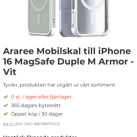
Araree Mobilskal till iPhone
16 MagSafe Duple M Armor -
Vit
Tyvärr, produkten har utgått ur vårt sortiment
0 st. i lager eller fjärrlager
365 dagars bytesrätt
Öppet köp i 30 dagar
Art nr:
A00-DRO-8809961115523