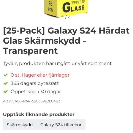
1
/
4
[25-Pack] Galaxy S24 Härdat
Glas Skärmskydd -
Transparent
Tyvärr, produkten har utgått ur vårt sortiment
0 st. i lager eller fjärrlager
365 dagars bytesrätt
Öppet köp i 30 dagar
Art nr:
A00-PAR-5903396260483
Upptäck liknande produkter
Skärmskydd
Galaxy S24 tillbehör