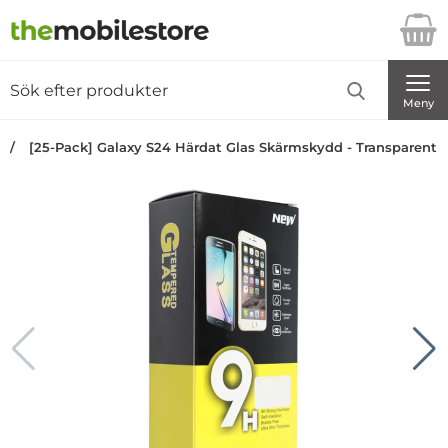
Startsidan för Danira Telecom AB
Sök
Sök på Danira Telecom AB
Genomför
Meny
[25-Pack] Galaxy S24 Härdat Glas Skärmskydd - Transparent