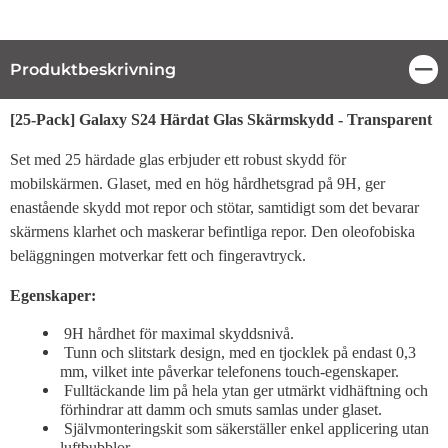
Produktbeskrivning
Stä
Produktbeskrivning
[25-Pack] Galaxy S24 Härdat Glas Skärmskydd - Transparent
Set med 25 härdade glas erbjuder ett robust skydd för
mobilskärmen. Glaset, med en hög hårdhetsgrad på 9H, ger
enastående skydd mot repor och stötar, samtidigt som det bevarar
skärmens klarhet och maskerar befintliga repor. Den oleofobiska
beläggningen motverkar fett och fingeravtryck.
Egenskaper:
9H hårdhet för maximal skyddsnivå.
Tunn och slitstark design, med en tjocklek på endast 0,3
mm, vilket inte påverkar telefonens touch-egenskaper.
Fulltäckande lim på hela ytan ger utmärkt vidhäftning och
förhindrar att damm och smuts samlas under glaset.
Självmonteringskit som säkerställer enkel applicering utan
luftbubblor.