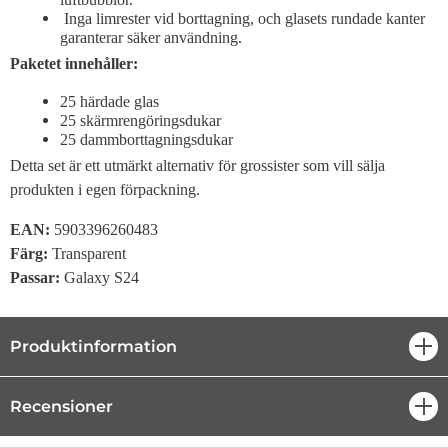
Inga limrester vid borttagning, och glasets rundade kanter
garanterar säker användning.
Paketet innehåller:
25 härdade glas
25 skärmrengöringsdukar
25 dammborttagningsdukar
Detta set är ett utmärkt alternativ för grossister som vill sälja
produkten i egen förpackning.
EAN:
5903396260483
Färg:
Transparent
Passar:
Galaxy S24
Produktinformation
öpp
Recensioner
öpp