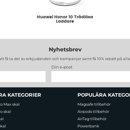
Huawei Honor 10 Trådlösa
Laddare
Nyhetsbrev
att få ta del av erbjudanden och kampanjer samt få 10% rabatt på all
Din e-post
RA KATEGORIER
POPULÄRA KATEGO
ro Max skal
Magsafe tillbehör
o skal
Airpods tillbehör
al
AirTag tillbehör
skal
Powerbank