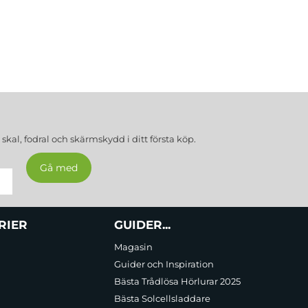
a
skal, fodral och skärmskydd
i ditt första köp.
RIER
GUIDER...
Magasin
Guider och Inspiration
Bästa Trådlösa Hörlurar 2025
Bästa Solcellsladdare