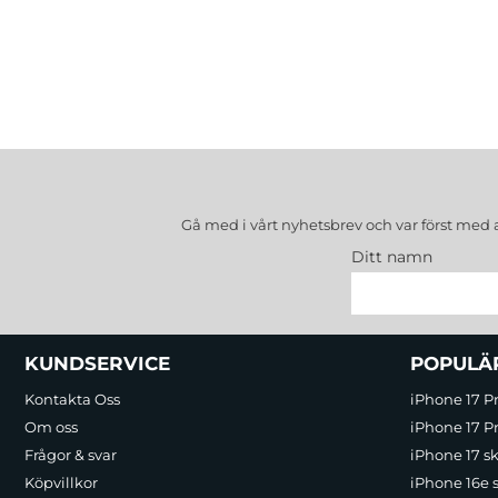
Gå med i vårt nyhetsbrev och var först med 
Ditt namn
Sidfot Blandad info och länkar
KUNDSERVICE
POPULÄ
Kontakta Oss
iPhone 17 P
Om oss
iPhone 17 Pr
Frågor & svar
iPhone 17 sk
Köpvillkor
iPhone 16e 