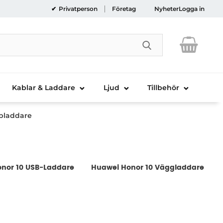
Privatperson
Företag
Nyheter
Logga in
Genomför sökni
Kablar & Laddare
Ljud
Tillbehör
bladdare
nor 10 USB-Laddare
Huawei Honor 10 Väggladdare