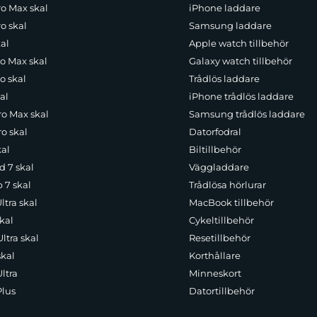
ro Max skal
iPhone laddare
o skal
Samsung laddare
al
Apple watch tillbehör
ro Max skal
Galaxy watch tillbehör
o skal
Trådlös laddare
al
iPhone trådlös laddare
ro Max skal
Samsung trådlös laddare
o skal
Datorfodral
kal
Biltillbehör
d 7 skal
Väggladdare
p 7 skal
Trådlösa hörlurar
ltra skal
MacBook tillbehör
kal
Cykeltillbehör
ltra skal
Resetillbehör
skal
Korthållare
ltra
Minneskort
Plus
Datortillbehör