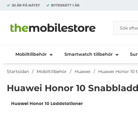
20 ÅR PÅ NÄTET
BYTESRÄTT
1 ÅR
Sök
Sök på Da
Startsidan för Danira Telecom AB
Mobiltillbehör
Smartwatch tillbehör
Sur
Startsidan
Mobiltillbehör
Huawei
Huawei Honor 10 t
Huawei Honor 10 Snabbladd
Underkategorier
Huawei Honor 10 Laddstationer
Huawei Honor 10 Sn