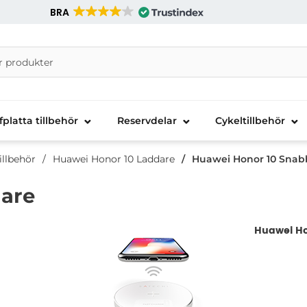
BRA
nira Telecom AB
fplatta tillbehör
Reservdelar
Cykeltillbehör
illbehör
Huawei Honor 10 Laddare
Huawei Honor 10 Snab
are
abbladdare
Huawei Ho