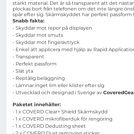
starkt material. Det är så transparent att det nästa
plockas bort från telefonen om det inte längre öns
spår efter sig. Skärmskyddet har perfekt passform f
Snabb fakta:
- Skyddar mot repor på displayen
- Skyddar mot smuts
- Skyddar mot fingeravtryck
- Enkel att applicera med hjälp av Rapid Applicatio
- Transparent
- Perfekt passform
- Slät yta
- Reptålig beläggning
- Lämnar inget lim eller klister efter sig
- Utvecklad och designad i Sverige av
CoveredGea
Paketet innehåller:
- 1 x COVERD Clear+ Shield Skärmskydd
- 1 x COVERD mikrofiberduk för rengöring
- 1 x COVERD Dedusting sheet
- 2 x COVERD Dust removing sticker