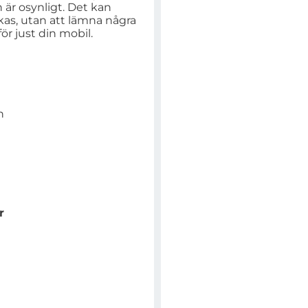
n är osynligt. Det kan
kas, utan att lämna några
ör just din mobil.
n
r