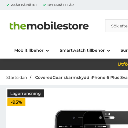
20 ÅR PÅ NÄTET
BYTESRÄTT
1 ÅR
Sök
Sök på Da
Startsidan för Danira Telecom AB
Mobiltillbehör
Smartwatch tillbehör
Sur
Utfö
Startsidan
CoveredGear skärmskydd iPhone 6 Plus Svar
Lagerrensning
Priset är nedsatt med
-95%