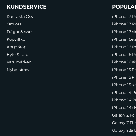
Sidfot Blandad info och länkar
KUNDSERVICE
POPULÄ
Kontakta Oss
iPhone 17 P
Om oss
iPhone 17 Pr
Frågor & svar
iPhone 17 sk
Köpvillkor
iPhone 16e 
Ångerköp
iPhone 16 P
Byte & retur
iPhone 16 Pr
Varumärken
iPhone 16 sk
Nyhetsbrev
iPhone 15 P
iPhone 15 Pr
iPhone 15 sk
iPhone 14 P
iPhone 14 Pr
iPhone 14 s
Galaxy Z Fol
Galaxy Z Fli
Galaxy S25 U