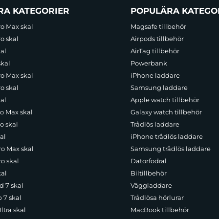
RA KATEGORIER
POPULÄRA KATEGO
ro Max skal
Magsafe tillbehör
o skal
Airpods tillbehör
al
AirTag tillbehör
skal
Powerbank
ro Max skal
iPhone laddare
o skal
Samsung laddare
al
Apple watch tillbehör
ro Max skal
Galaxy watch tillbehör
o skal
Trådlös laddare
al
iPhone trådlös laddare
ro Max skal
Samsung trådlös laddare
o skal
Datorfodral
kal
Biltillbehör
d 7 skal
Väggladdare
p 7 skal
Trådlösa hörlurar
ltra skal
MacBook tillbehör