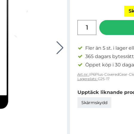
Sk
antal
Fler än 5 st. i lager el
365 dagars bytesrätt
Öppet köp i 30 daga
Art nr:
IP6Plus-CoveredGear-Cle
Lagerplats:
G25-17
Upptäck liknande pro
Skärmskydd