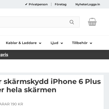
Privatperson
Företag
Nyheter
Logga in
Genomför sökni
Kablar & Laddare
Ljud
Tillbehör
spris
 skärmskydd iPhone 6 Plus
er hela skärmen
overedGear skärmskydd iPhone 6 Plus Svart - Täcker 
ARAR 190 KR
is