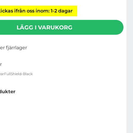
ickas ifrån oss inom: 1-2 dagar
LÄGG I VARUKORG
ler fjärrlager
r
arFullShield-Black
dukter