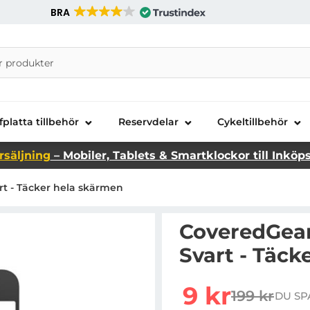
BRA
nira Telecom AB
fplatta tillbehör
Reservdelar
Cykeltillbehör
rsäljning
– Mobiler, Tablets & Smartklockor till Inköp
t - Täcker hela skärmen
CoveredGear
Svart - Täck
Handla denna produkt C
rea pris
9 kr
199 kr
DU SP
tidigare pr