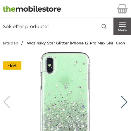
Startsidan för Danira Telecom AB
Sök
Sök på Danira Telecom AB
Genomför
Meny
Startsidan
Wozinsky Star Glitter iPhone 12 Pro Max Skal Grön
Priset är nedsatt med
-6%