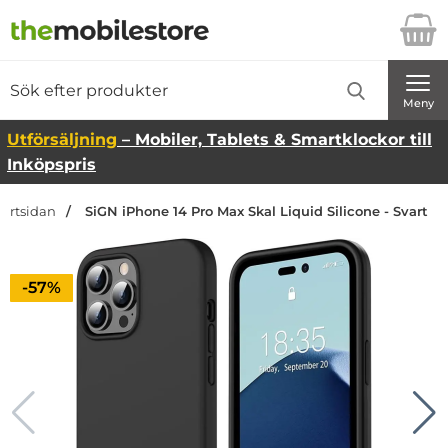
Startsidan för Danira Telecom AB
Sök
Sök på Danira Telecom AB
Genomför
Meny
Utförsäljning
– Mobiler, Tablets & Smartklockor till
Inköpspris
tartsidan
SiGN iPhone 14 Pro Max Skal Liquid Silicone - Svart
Priset är nedsatt med
-57%