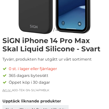
1
/
4
SiGN iPhone 14 Pro Max
Skal Liquid Silicone - Svart
Tyvärr, produkten har utgått ur vårt sortiment
0 st. i lager eller fjärrlager
365 dagars bytesrätt
Öppet köp i 30 dagar
Art nr:
A00-TEK-SN-SIL14PMBLK
Upptäck liknande produkter