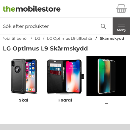
Startsidan för Danira Telecom AB
Sök
Sök på Danira Telecom AB
Genomför
Meny
Mobiltillbehör
LG
LG Optimus L9 tillbehör
Skärmskydd
LG Optimus L9 Skärmskydd
Underkategorier
Skal
Fodral
Skärmskydd