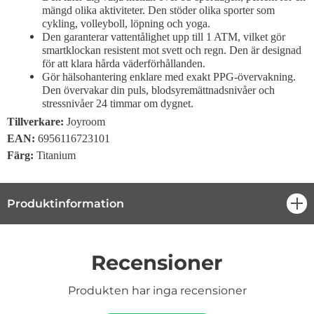
mängd olika aktiviteter. Den stöder olika sporter som
cykling, volleyboll, löpning och yoga.
Den garanterar vattentålighet upp till 1 ATM, vilket gör
smartklockan resistent mot svett och regn. Den är designad
för att klara hårda väderförhållanden.
Gör hälsohantering enklare med exakt PPG-övervakning.
Den övervakar din puls, blodsyremättnadsnivåer och
stressnivåer 24 timmar om dygnet.
Tillverkare:
Joyroom
EAN:
6956116723101
Färg:
Titanium
Produktinformation
öpp
Recensioner
Produkten har inga recensioner