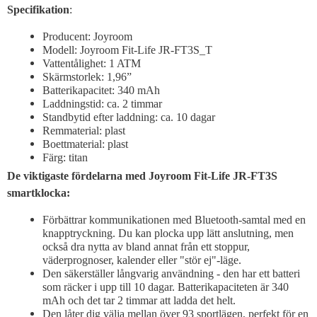
Specifikation
:
Producent: Joyroom
Modell: Joyroom Fit-Life JR-FT3S_T
Vattentålighet: 1 ATM
Skärmstorlek: 1,96”
Batterikapacitet: 340 mAh
Laddningstid: ca. 2 timmar
Standbytid efter laddning: ca. 10 dagar
Remmaterial: plast
Boettmaterial: plast
Färg: titan
De viktigaste fördelarna med Joyroom Fit-Life JR-FT3S
smartklocka:
Förbättrar kommunikationen med Bluetooth-samtal med en
knapptryckning. Du kan plocka upp lätt anslutning, men
också dra nytta av bland annat från ett stoppur,
väderprognoser, kalender eller "stör ej"-läge.
Den säkerställer långvarig användning - den har ett batteri
som räcker i upp till 10 dagar. Batterikapaciteten är 340
mAh och det tar 2 timmar att ladda det helt.
Den låter dig välja mellan över 93 sportlägen, perfekt för en