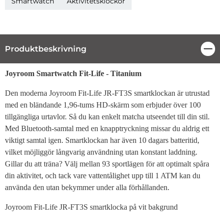
Smartwatch
Aktivitetsklockor
Produktbeskrivning
Stä
Produktbeskrivning
Joyroom Smartwatch Fit-Life - Titanium
Den moderna Joyroom Fit-Life JR-FT3S smartklockan är utrustad
med en bländande 1,96-tums HD-skärm som erbjuder över 100
tillgängliga urtavlor. Så du kan enkelt matcha utseendet till din stil.
Med Bluetooth-samtal med en knapptryckning missar du aldrig ett
viktigt samtal igen. Smartklockan har även 10 dagars batteritid,
vilket möjliggör långvarig användning utan konstant laddning.
Gillar du att träna? Välj mellan 93 sportlägen för att optimalt spåra
din aktivitet, och tack vare vattentålighet upp till 1 ATM kan du
använda den utan bekymmer under alla förhållanden.
Joyroom Fit-Life JR-FT3S smartklocka på vit bakgrund