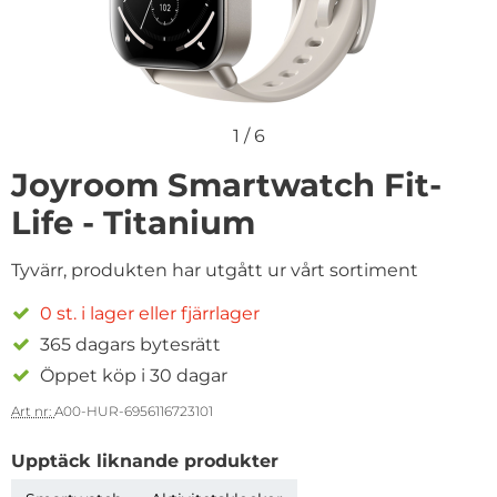
1
/
6
Joyroom Smartwatch Fit-
Life - Titanium
Tyvärr, produkten har utgått ur vårt sortiment
0 st. i lager eller fjärrlager
365 dagars bytesrätt
Öppet köp i 30 dagar
Art nr:
A00-HUR-6956116723101
Upptäck liknande produkter