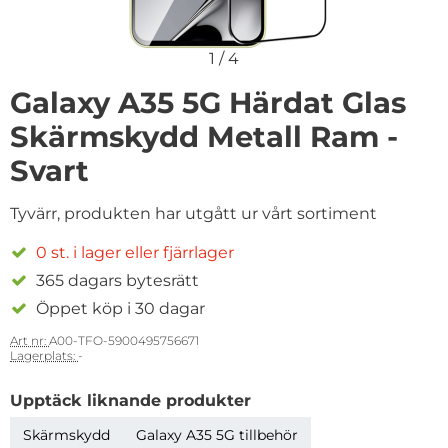
1
/
4
Galaxy A35 5G Härdat Glas
Skärmskydd Metall Ram -
Svart
Tyvärr, produkten har utgått ur vårt sortiment
0 st. i lager eller fjärrlager
365 dagars bytesrätt
Öppet köp i 30 dagar
Art nr:
A00-TFO-5900495756671
Lagerplats:
-
Upptäck liknande produkter
Skärmskydd
Galaxy A35 5G tillbehör