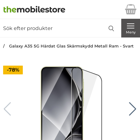
Startsidan för Danira Telecom AB
Sök
Sök på Danira Telecom AB
Genomför
Meny
Galaxy A35 5G Härdat Glas Skärmskydd Metall Ram - Svart
Priset är nedsatt med
-78%