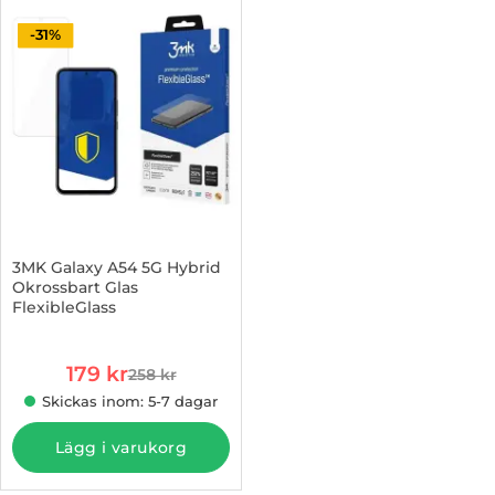
-31%
3MK Galaxy A54 5G Hybrid
Okrossbart Glas
FlexibleGlass
Art. nr 1002924011
rea pris
179 kr
258 kr
tidigare pris
Skickas inom: 5-7 dagar
Lägg i varukorg