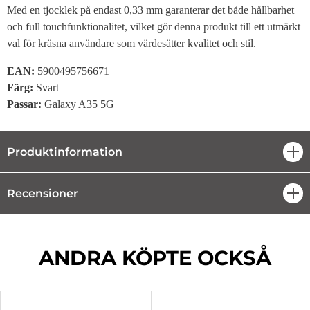
Med en tjocklek på endast 0,33 mm garanterar det både hållbarhet
och full touchfunktionalitet, vilket gör denna produkt till ett utmärkt
val för kräsna användare som värdesätter kvalitet och stil.
EAN:
5900495756671
Färg
:
Svart
Passar
:
Galaxy A35 5G
Produktinformation
öpp
Recensioner
öpp
ANDRA KÖPTE OCKSÅ