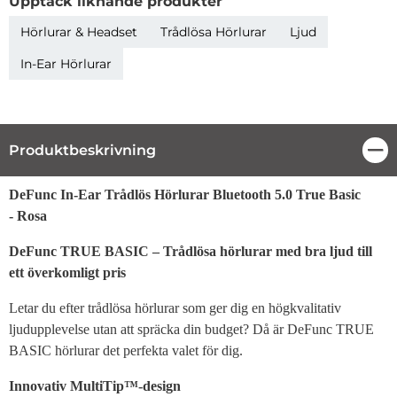
Upptäck liknande produkter
Hörlurar & Headset
Trådlösa Hörlurar
Ljud
In-Ear Hörlurar
Produktbeskrivning
Stä
Produktbeskrivning
DeFunc In-Ear Trådlös Hörlurar Bluetooth 5.0 True Basic
- Rosa
DeFunc TRUE BASIC – Trådlösa hörlurar med bra ljud till
ett överkomligt pris
Letar du efter trådlösa hörlurar som ger dig en högkvalitativ
ljudupplevelse utan att spräcka din budget? Då är DeFunc TRUE
BASIC hörlurar det perfekta valet för dig.
Innovativ MultiTip™-design