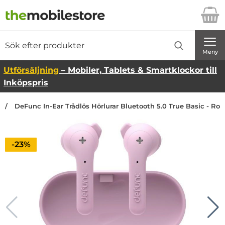
Startsidan för Danira Telecom AB
Sök
Sök på Danira Telecom AB
Genomför
Meny
Utförsäljning
– Mobiler, Tablets & Smartklockor till
Inköpspris
DeFunc In-Ear Trådlös Hörlurar Bluetooth 5.0 True Basic - Ros
Priset är nedsatt med
-23%