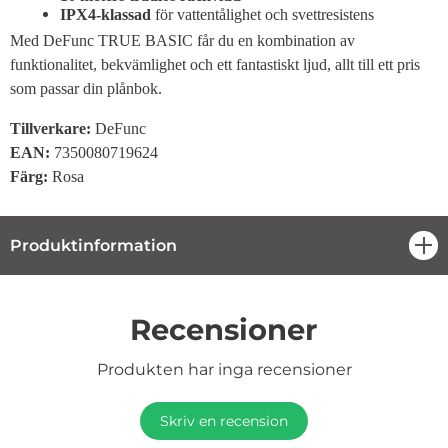
IPX4-klassad
för vattentålighet och svettresistens
Med DeFunc TRUE BASIC får du en kombination av
funktionalitet, bekvämlighet och ett fantastiskt ljud, allt till ett pris
som passar din plånbok.
Tillverkare:
DeFunc
EAN:
7350080719624
Färg:
Rosa
Produktinformation
öpp
Recensioner
Produkten har inga recensioner
Skriv en recension