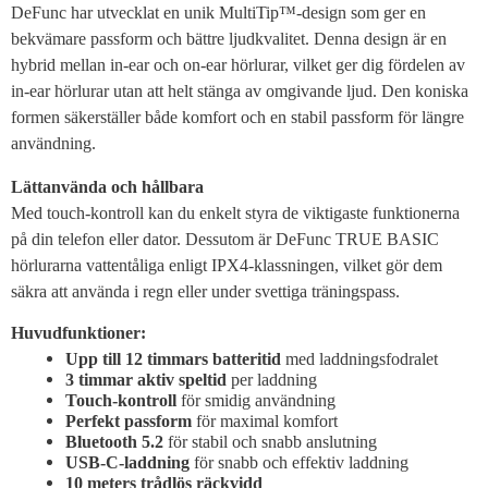
DeFunc har utvecklat en unik MultiTip™-design som ger en
bekvämare passform och bättre ljudkvalitet. Denna design är en
hybrid mellan in-ear och on-ear hörlurar, vilket ger dig fördelen av
in-ear hörlurar utan att helt stänga av omgivande ljud. Den koniska
formen säkerställer både komfort och en stabil passform för längre
användning.
Lättanvända och hållbara
Med touch-kontroll kan du enkelt styra de viktigaste funktionerna
på din telefon eller dator. Dessutom är DeFunc TRUE BASIC
hörlurarna vattentåliga enligt IPX4-klassningen, vilket gör dem
säkra att använda i regn eller under svettiga träningspass.
Huvudfunktioner:
Upp till 12 timmars batteritid
med laddningsfodralet
3 timmar aktiv speltid
per laddning
Touch-kontroll
för smidig användning
Perfekt passform
för maximal komfort
Bluetooth 5.2
för stabil och snabb anslutning
USB-C-laddning
för snabb och effektiv laddning
10 meters trådlös räckvidd