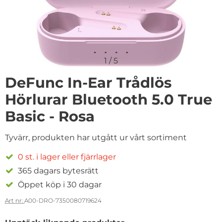
1
/
5
DeFunc In-Ear Trådlös
Hörlurar Bluetooth 5.0 True
Basic - Rosa
Tyvärr, produkten har utgått ur vårt sortiment
0 st. i lager eller fjärrlager
365 dagars bytesrätt
Öppet köp i 30 dagar
Art nr:
A00-DRO-7350080719624