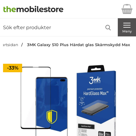
Startsidan för Danira Telecom AB
Sök
Sök på Danira Telecom AB
Genomför
Meny
tartsidan
3MK Galaxy S10 Plus Härdat glas Skärmskydd Max
Priset är nedsatt med
-33%