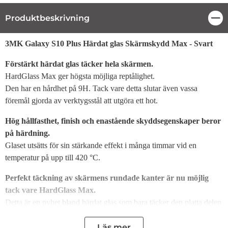
Produktbeskrivning
Stä
Produktbeskrivning
3MK Galaxy S10 Plus Härdat glas Skärmskydd Max - Svart
Förstärkt härdat glas täcker hela skärmen.
HardGlass Max ger högsta möjliga reptålighet.
Den har en hårdhet på 9H. Tack vare detta slutar även vassa
föremål gjorda av verktygsstål att utgöra ett hot.
Hög hållfasthet, finish och enastående skyddsegenskaper beror
på härdning.
Glaset utsätts för sin stärkande effekt i många timmar vid en
temperatur på upp till 420 °C.
Perfekt täckning av skärmens rundade kanter är nu möjlig
tack vare HardGlass Max.
Detta är en nyhet bland härdat glas som bara täcker den platta delen
av skärmen.
Läs mer