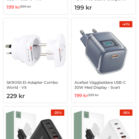
med PD och QC 4.0
Art. nr 1002942204
rea pris
Art. nr 1002942349
199 kr
199 kr
399 kr
tidigare pris
-41%
SKROSS El-Adapter Combo
Acefast Väggladdare USB-C
World - Vit
30W Med Display - Svart
Art. nr 1002944090
Art. nr 1002945022
rea pris
229 kr
199 kr
339 kr
tidigare pris
-20%
-16%