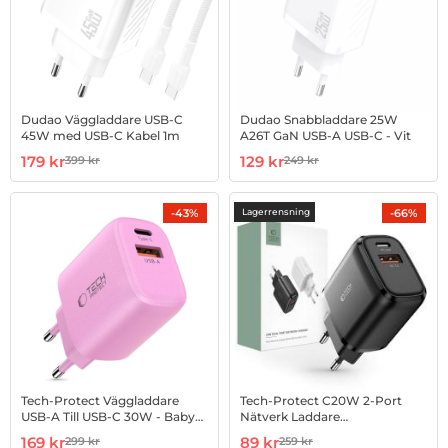
Dudao Väggladdare USB-C
Dudao Snabbladdare 25W
45W med USB-C Kabel 1m
A26T GaN USB-A USB-C - Vit
Art. nr 1003006253
rea pris
Art. nr 1002979728
rea pris
179 kr
129 kr
399 kr
249 kr
tidigare pris
tidigare pris
-43%
-66%
Lagerrensning
Tech-Protect Väggladdare
Tech-Protect C20W 2-Port
USB-A Till USB-C 30W - Baby
Nätverk Laddare
Rosa
PD20W/QC3.0 - Svart
Art. nr 1002990943
rea pris
Art. nr 1002893637
rea pris
169 kr
89 kr
299 kr
259 kr
tidigare pris
tidigare pris