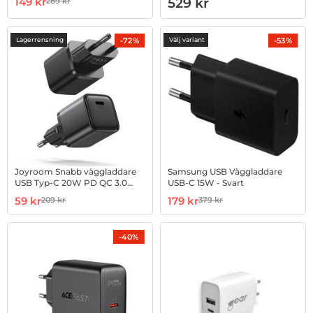
Art. nr 1003006305
rea pris
Art. nr 1002841947
149 kr
529 kr
289 kr
tidigare pris
-72%
-53%
Lagerrensning
Välj variant
Joyroom Snabb väggladdare
Samsung USB Väggladdare
USB Typ-C 20W PD QC 3.0
USB-C 15W - Svart
AFC - Svart
Art. nr 1002849569
rea pris
Art. nr 1002875186
rea pris
59 kr
179 kr
209 kr
379 kr
tidigare pris
tidigare pris
-40%