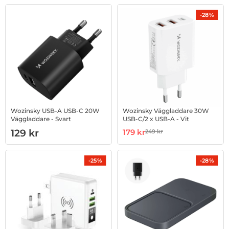
-28%
Wozinsky USB-A USB-C 20W
Wozinsky Väggladdare 30W
Väggladdare - Svart
USB-C/2 x USB-A - Vit
Art. nr 1002952028
Art. nr 1002952452
rea pris
129 kr
179 kr
249 kr
tidigare pris
-25%
-28%