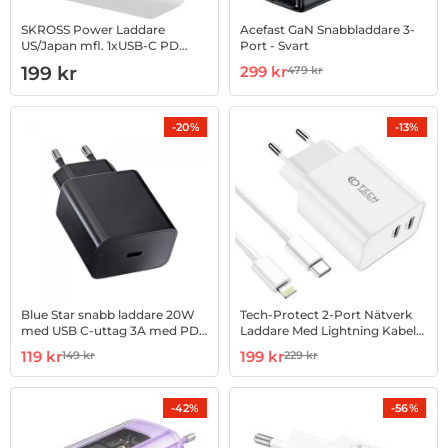
SKROSS Power Laddare
Acefast GaN Snabbladdare 3-
US/Japan mfl. 1xUSB-C PD
Port - Svart
30W
Art. nr 1002907399
Art. nr 1002920625
rea pris
199 kr
299 kr
479 kr
tidigare pris
-20%
-13%
Blue Star snabb laddare 20W
Tech-Protect 2-Port Nätverk
med USB C-uttag 3A med PD
Laddare Med Lightning Kabel
och QC 4.0
1m 35W - Vit
Art. nr 1002922290
rea pris
Art. nr 1002934575
rea pris
119 kr
199 kr
149 kr
229 kr
tidigare pris
tidigare pris
-42%
-56%