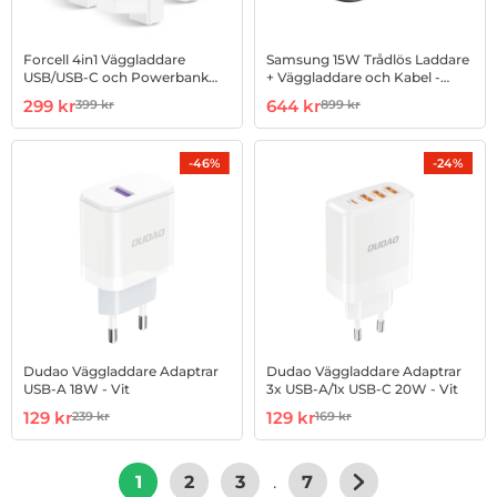
Forcell 4in1 Väggladdare
Samsung 15W Trådlös Laddare
USB/USB-C och Powerbank
+ Väggladdare och Kabel -
8000 mAh 15W - Vit
Svart
Art. nr 1002955179
rea pris
Art. nr 1002956723
rea pris
299 kr
644 kr
399 kr
899 kr
tidigare pris
tidigare pris
-46%
-24%
Dudao Väggladdare Adaptrar
Dudao Väggladdare Adaptrar
USB-A 18W - Vit
3x USB-A/1x USB-C 20W - Vit
Art. nr 1002957463
rea pris
Art. nr 1002957464
rea pris
129 kr
129 kr
239 kr
169 kr
tidigare pris
tidigare pris
1
2
3
.
7