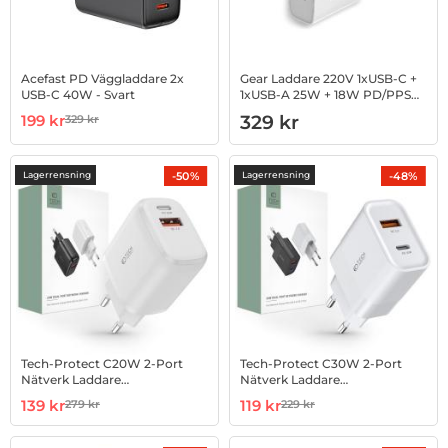
Acefast PD Väggladdare 2x
Gear Laddare 220V 1xUSB-C +
USB-C 40W - Svart
1xUSB-A 25W + 18W PD/PPS
QC - Vit
Art. nr 1002878532
rea pris
Art. nr 1002890882
199 kr
329 kr
329 kr
tidigare pris
-50%
-48%
Lagerrensning
Lagerrensning
Tech-Protect C20W 2-Port
Tech-Protect C30W 2-Port
Nätverk Laddare
Nätverk Laddare
PD20W/QC3.0 - Vit
PD30W/QC3.0 - Vit
Art. nr 1002893501
rea pris
Art. nr 1002893904
rea pris
139 kr
119 kr
279 kr
229 kr
tidigare pris
tidigare pris