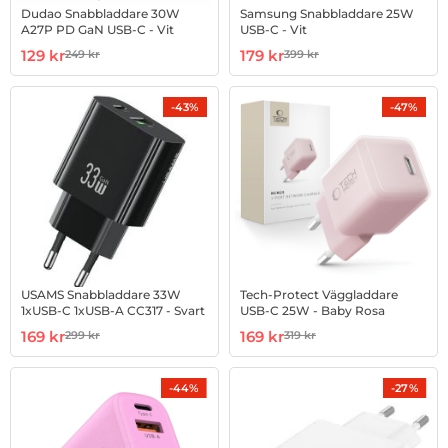
Dudao Snabbladdare 30W
Samsung Snabbladdare 25W
A27P PD GaN USB-C - Vit
USB-C - Vit
Art. nr 1002979729
rea pris
Art. nr 1002982124
rea pris
129 kr
179 kr
249 kr
399 kr
tidigare pris
tidigare pris
-43%
-47%
USAMS Snabbladdare 33W
Tech-Protect Väggladdare
1xUSB-C 1xUSB-A CC317 - Svart
USB-C 25W - Baby Rosa
Art. nr 1002988152
rea pris
Art. nr 1002990809
rea pris
169 kr
169 kr
299 kr
319 kr
tidigare pris
tidigare pris
-44%
-27%