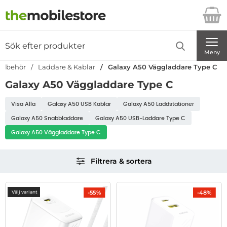
Startsidan för Danira Telecom AB
Sök
Sök på Danira Telecom AB
Genomför
Meny
illbehör
Laddare & Kablar
Galaxy A50 Väggladdare Type C
Galaxy A50 Väggladdare Type C
Underkategorier
Visa Alla
Galaxy A50 USB Kablar
Galaxy A50 Laddstationer
Laddare & Kablar
Galaxy A50 Snabbladdare
Galaxy A50 USB-Laddare Type C
Galaxy A50 Väggladdare Type C
Hoppa
Filtrera & sortera
över
filtersektionen
Filtrera & sortera
produktlista
-55%
-48%
Välj variant