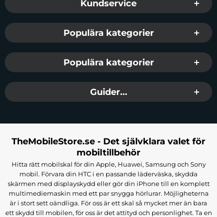
Kundservice
Populära kategorier
Populära kategorier
Guider...
TheMobileStore.se - Det självklara valet för
mobiltillbehör
Hitta rätt mobilskal för din Apple, Huawei, Samsung och Sony
mobil. Förvara din HTC i en passande läderväska, skydda
skärmen med displayskydd eller gör din iPhone till en komplett
multimediemaskin med ett par snygga hörlurar. Möjligheterna
är i stort sett oändliga. För oss är ett skal så mycket mer än bara
ett skydd till mobilen, för oss är det attityd och personlighet. Ta en