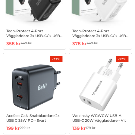
Tech-Protect 4-Port
Tech-Protect 4-Port
Väggladdare 3x USB-C/1x USB-
Väggladdare 3x USB-C/1x USB-
A PD100W - Svart
A PD100W - Vit
Art. nr 1002948556
rea pris
Art. nr 1002948557
rea pris
358 kr
378 kr
449 kr
449 kr
tidigare pris
tidigare pris
-33%
-22%
Acefast GaN Snabbladdare 2x
Wozinsky WGWCW USB-A
USB C 35W PD - Svart
USB-C 20W Väggladdare - Vit
Art. nr 1002950477
rea pris
Art. nr 1002952027
rea pris
199 kr
139 kr
299 kr
179 kr
tidigare pris
tidigare pris