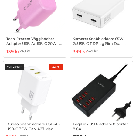
Tech-Protect Väggladdare
4smarts Snabbladdare 65W
Adapter USB-A/USB-C 20W -
2xUSB-C PDPlug Slim Dual -
Baby Rosa
Vit
Art. nr 1002990940
rea pris
Art. nr 1003001250
rea pris
139 kr
399 kr
249 kr
549 kr
tidigare pris
tidigare pris
-48%
Välj variant
Dudao Snabbladdare USB-A -
LogiLink USB-laddare 8 portar
USB-C 35W GaN A27 Max
8 8A