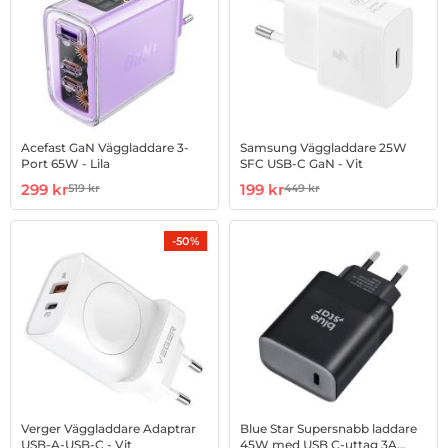
Acefast GaN Väggladdare 3-
Samsung Väggladdare 25W
Port 65W - Lila
SFC USB-C GaN - Vit
Art. nr 1002938405
rea pris
Art. nr 1002941875
rea pris
299 kr
199 kr
519 kr
449 kr
tidigare pris
tidigare pris
-50%
Verger Väggladdare Adaptrar
Blue Star Supersnabb laddare
USB-A-USB-C - Vit
45W med USB C-uttag 3A