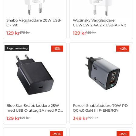
Snabb Väggladdare 20W USB-
Wozinsky Väggladdare
C - Vit
CUWCW 2.4A 2 x USB-A - Vit
Art. nr 1002952421
rea pris
Art. nr 1002952423
rea pris
129 kr
129 kr
179 kr
159 kr
tidigare pris
tidigare pris
-13%
-42%
Lagerrensning
Blue Star Snabb laddare 25W
Forcell Snabbladdare 70W PD
med USB C-uttag 3A med PD
QC4.0 GaN III F-ENERGY
och QC 4.0
Art. nr 1002955490
rea pris
Art. nr 1002962223
rea pris
129 kr
349 kr
149 kr
599 kr
tidigare pris
tidigare pris
-39%
-35%