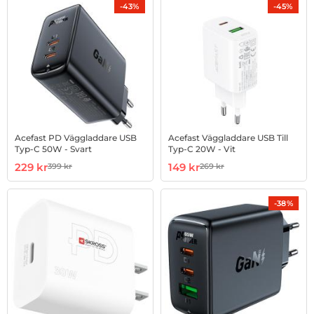
-43%
-45%
Acefast PD Väggladdare USB
Acefast Väggladdare USB Till
Typ-C 50W - Svart
Typ-C 20W - Vit
Art. nr 1002895600
rea pris
Art. nr 1002905694
rea pris
229 kr
149 kr
399 kr
269 kr
tidigare pris
tidigare pris
-38%