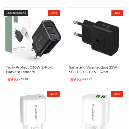
-17%
-51%
Lagerrensning
Tech-Protect C30W 2-Port
Samsung Väggladdare 25W
Nätverk Laddare
SFC USB-C GaN - Svart
PD30W/QC3.0 - Svart
Art. nr 1002893905
rea pris
Art. nr 1002941874
rea pris
199 kr
199 kr
239 kr
409 kr
tidigare pris
tidigare pris
-28%
-19%