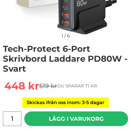
1
/
6
Tech-Protect 6-Port
Skrivbord Laddare PD80W -
Svart
Handla denna produkt Tech-Protect 6-Port Skrivbord 
rea pris
448 kr
519 kr
DU SPARAR 71 KR
tidigare pris
Skickas ifrån oss inom: 3-5 dagar
antal
LÄGG I VARUKORG