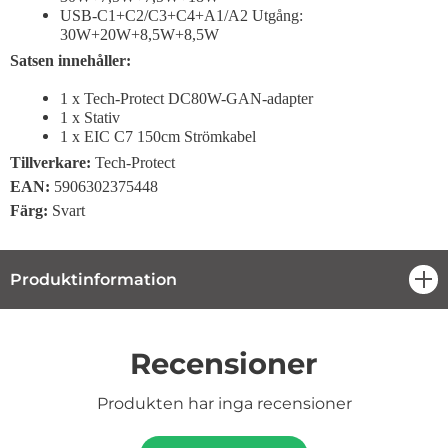
USB-C1+C2/C3+C4+A1/A2 Utgång:
30W+20W+8,5W+8,5W
Satsen innehåller:
1 x Tech-Protect DC80W-GAN-adapter
1 x Stativ
1 x EIC C7 150cm Strömkabel
Tillverkare:
Tech-Protect
EAN:
5906302375448
Färg:
Svart
Produktinformation
öpp
Recensioner
Produkten har inga recensioner