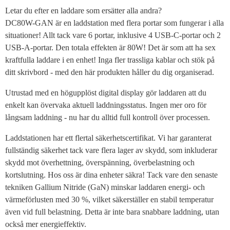
Letar du efter en laddare som ersätter alla andra?
DC80W-GAN är en laddstation med flera portar som fungerar i alla
situationer! Allt tack vare 6 portar, inklusive 4 USB-C-portar och 2
USB-A-portar. Den totala effekten är 80W! Det är som att ha sex
kraftfulla laddare i en enhet! Inga fler trassliga kablar och stök på
ditt skrivbord - med den här produkten håller du dig organiserad.
Utrustad med en högupplöst digital display gör laddaren att du
enkelt kan övervaka aktuell laddningsstatus. Ingen mer oro för
långsam laddning - nu har du alltid full kontroll över processen.
Laddstationen har ett flertal säkerhetscertifikat. Vi har garanterat
fullständig säkerhet tack vare flera lager av skydd, som inkluderar
skydd mot överhettning, överspänning, överbelastning och
kortslutning. Hos oss är dina enheter säkra! Tack vare den senaste
tekniken Gallium Nitride (GaN) minskar laddaren energi- och
värmeförlusten med 30 %, vilket säkerställer en stabil temperatur
även vid full belastning. Detta är inte bara snabbare laddning, utan
också mer energieffektiv.