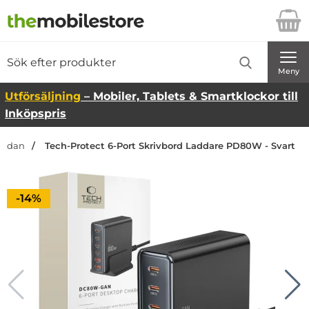
Startsidan för Danira Telecom AB
Sök
Sök på Danira Telecom AB
Genomför
Meny
Utförsäljning
– Mobiler, Tablets & Smartklockor till
Inköpspris
tsidan
Tech-Protect 6-Port Skrivbord Laddare PD80W - Svart
Priset är nedsatt med
-14%