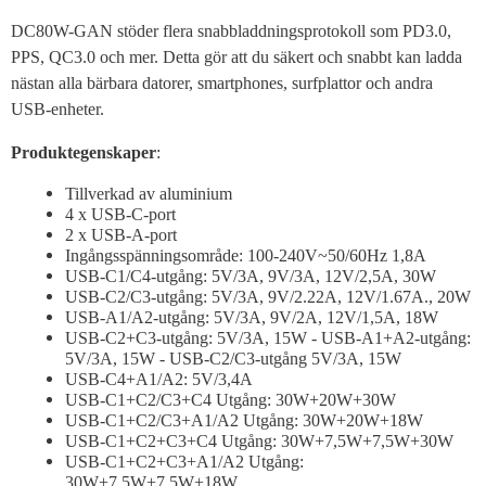
DC80W-GAN stöder flera snabbladdningsprotokoll som PD3.0,
PPS, QC3.0 och mer. Detta gör att du säkert och snabbt kan ladda
nästan alla bärbara datorer, smartphones, surfplattor och andra
USB-enheter.
Produktegenskaper
:
Tillverkad av aluminium
4 x USB-C-port
2 x USB-A-port
Ingångsspänningsområde: 100-240V~50/60Hz 1,8A
USB-C1/C4-utgång: 5V/3A, 9V/3A, 12V/2,5A, 30W
USB-C2/C3-utgång: 5V/3A, 9V/2.22A, 12V/1.67A., 20W
USB-A1/A2-utgång: 5V/3A, 9V/2A, 12V/1,5A, 18W
USB-C2+C3-utgång: 5V/3A, 15W - USB-A1+A2-utgång:
5V/3A, 15W - USB-C2/C3-utgång 5V/3A, 15W
USB-C4+A1/A2: 5V/3,4A
USB-C1+C2/C3+C4 Utgång: 30W+20W+30W
USB-C1+C2/C3+A1/A2 Utgång: 30W+20W+18W
USB-C1+C2+C3+C4 Utgång: 30W+7,5W+7,5W+30W
USB-C1+C2+C3+A1/A2 Utgång:
30W+7,5W+7,5W+18W