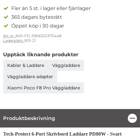
Fler än 5 st. i lager eller fjärrlager
365 dagars bytesrätt
Öppet köp i 30 dagar
Art nr:
A00-FD-5906302375448
Lagerplats:
B13-21
Upptäck liknande produkter
Kablar & Laddare
Väggladdare
Väggladdare adapter
Xiaomi Poco F8 Pro Väggladdare
Produktbeskrivning
Stä
Produktbeskrivning
Tech-Protect 6-Port Skrivbord Laddare PD80W - Svart