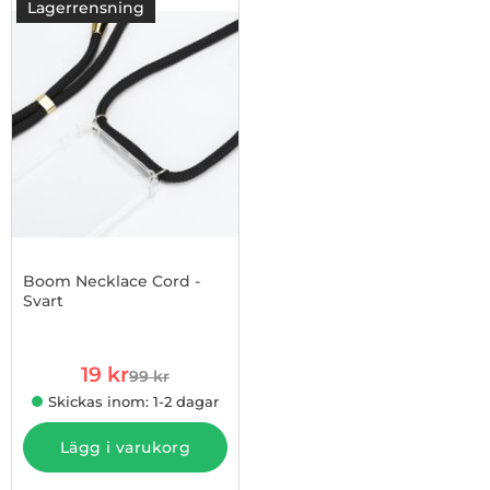
produktlista
Lagerrensning
-81%
Boom Necklace Cord -
Svart
Art. nr 1002780499
rea pris
19 kr
99 kr
tidigare pris
Skickas inom: 1-2 dagar
Lägg i varukorg