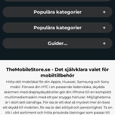
Populära kategorier
Populära kategorier
Guider...
TheMobileStore.se - Det självklara valet för
mobiltillbehör
Hitta rätt mobilskal för din Apple, Huawei, Samsung och Sony
mobil. Förvara din HTC i en passande läderväska, skydda
skärmen med displayskydd eller gör din iPhone till en komplett
multimediemaskin med ett par snygga hörlurar. Möjligheterna
är i stort sett oändliga. För oss är ett skal så mycket mer än bara
ett skydd till mobilen, för oss är det attityd och personlighet. Ta en
titt i vårt sortiment och hitta prisvärda lösningar som passar till