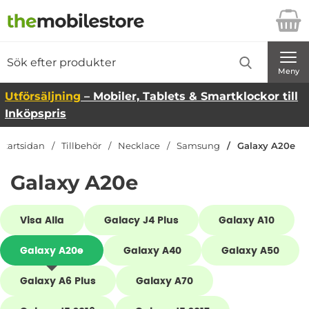
Startsidan för Danira Telecom AB
Sök
Sök på Danira Telecom AB
Genomför
Meny
Utförsäljning
– Mobiler, Tablets & Smartklockor till
Inköpspris
Startsidan
Tillbehör
Necklace
Samsung
Galaxy A20e
Galaxy A20e
Underkategorier
Visa Alla
Galacy J4 Plus
Galaxy A10
Samsung
Galaxy A20e
Galaxy A40
Galaxy A50
Galaxy A6 Plus
Galaxy A70