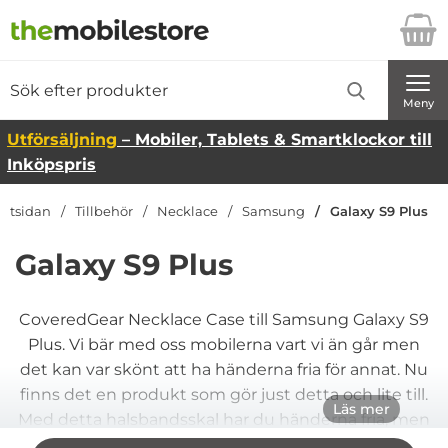
Startsidan för Danira Telecom AB
Sök
Sök på Danira Telecom AB
Genomför
Meny
Utförsäljning
– Mobiler, Tablets & Smartklockor till
Inköpspris
artsidan
Tillbehör
Necklace
Samsung
Galaxy S9 Plus
Galaxy S9 Plus
CoveredGear Necklace Case till Samsung Galaxy S9
Plus. Vi bär med oss mobilerna vart vi än går men
det kan var skönt att ha händerna fria för annat. Nu
finns det en produkt som gör just detta och lite till.
Läs mer
Med detta halsbandsskal har du händerna fria, men
mobilen är lättillgänglig hela tiden. Håller mobilen
Hoppa