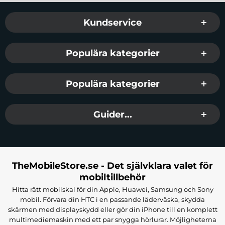
Sidfot Blandad info och länkar
Kundservice
Populära kategorier
Populära kategorier
Guider...
TheMobileStore.se - Det självklara valet för
mobiltillbehör
Hitta rätt mobilskal för din Apple, Huawei, Samsung och Sony
mobil. Förvara din HTC i en passande läderväska, skydda
skärmen med displayskydd eller gör din iPhone till en komplett
multimediemaskin med ett par snygga hörlurar. Möjligheterna